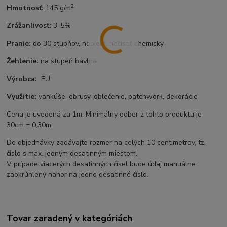
2
Hmotnosť:
145 g/m
Zrážanlivosť:
3-5%
Pranie:
do 30 stupňov, nebieliť, nečistiť chemicky
Žehlenie:
na stupeň bavlna
Výrobca:
EU
Využitie:
vankúše, obrusy, oblečenie, patchwork, dekorácie
Cena je uvedená za 1m. Minimálny odber z tohto produktu je
30cm = 0,30m.
Do objednávky zadávajte rozmer na celých 10 centimetrov, tz.
číslo s max. jedným desatinným miestom.
V prípade viacerých desatinných čísel bude údaj manuálne
zaokrúhlený nahor na jedno desatinné číslo.
Tovar zaradený v kategóriách