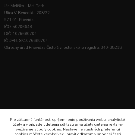
Ján
Meliško
– MeliTech
Ulica V. Benedikta 208/22
971 01 Prievidza
IČO: 50206648
DIČ: 1076680704
IČ DPH: SK1076680704
Okresný úrad Prievidza Číslo živnostenského registra: 340-38218
Pre základnú funkčnosť, spríjemnenie používania webu, analytické
účely a v prípade udelenia súhlasu aj na účely cielenia reklamy
využívame súbory cookies. Nastavenie vlastných preferencií
cookies môžete kedykoľvek upraviť odkazom v spodnej časti