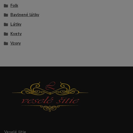
Folk
Bavlnené látky
Látky
Kvety
Vzory
Veselé
šitie