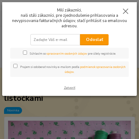
Mušelín v rôznych farbách a vzoroch na letné odevy, či pončá
Milí zákazníci,
naši stáli zákazníci, pre zjednodušenie prihlasovania a
0
ks
0949224331
za
0,00 EUR
nevypisovania fakturačných údajov, stačí prihlásiť sa emailovou
9:00 -14:30
adresou.
Menu
Odoslať
Súhlasím so
spracovaním osobných údajov
pre účely registrácie.
Hľadať
Prajem si odoberať novinky e-mailom podľa
podmienok spracovania osobných
údajov
.
Úvod
Bavlnené látky
Bavlna Fialová so zelenými lístočkami
Bavlna Fialová so zelenými
Zatvoriť
lístočkami
Novinka