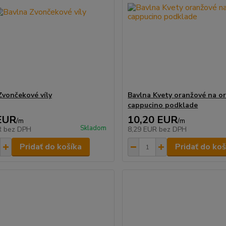
Zvončekové víly
Bavlna Kvety oranžové na o
cappucino podklade
EUR
10,20 EUR
/
m
/
m
Skladom
R
bez DPH
8,29 EUR
bez DPH
Pridať do košíka
Pridať do koš