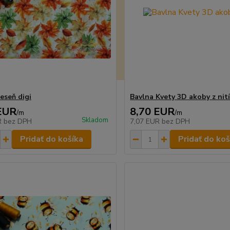
eseň digi
Bavlna Kvety 3D akoby z nit
EUR
8,70 EUR
/
m
/
m
Skladom
R
bez DPH
7,07 EUR
bez DPH
Pridať do košíka
Pridať do koš