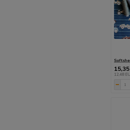
Softshe
15,35
12,48 E