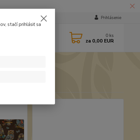
Prihlásenie
v, stačí prihlásiť sa
224331
0
ks
za
0,00 EUR
14:30