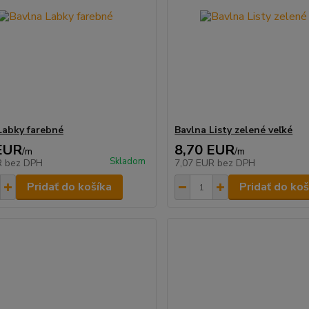
Labky farebné
Bavlna Listy zelené veľké
EUR
8,70 EUR
/
m
/
m
Skladom
R
bez DPH
7,07 EUR
bez DPH
Pridať do košíka
Pridať do koš