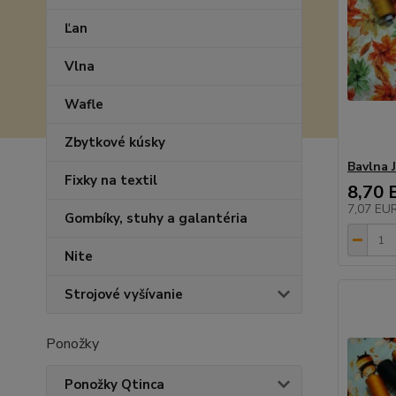
Ľan
Vlna
Wafle
Zbytkové kúsky
Bavlna J
Fixky na textil
8,70 
7,07 EU
Gombíky, stuhy a galantéria
Nite
Strojové vyšívanie
Ponožky
Ponožky Qtinca