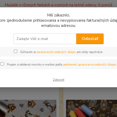
Mušelín v rôznych farbách a vzoroch na letné odevy, či pončá
ajov
Kontakty
Milí zákazníci,
, pre zjednodušenie prihlasovania a nevypisovania fakturačných údajo
emailovou adresou.
0949
Hľadať
9:00 -
Odoslať
šej ponuky
Súhlasím so
spracovaním osobných údajov
pre účely registrácie.
Prajem si odoberať novinky e-mailom podľa
podmienok spracovania osobných údajov
.
i sme pre vás
Najpredávanejšie
Novinky
Zatvoriť