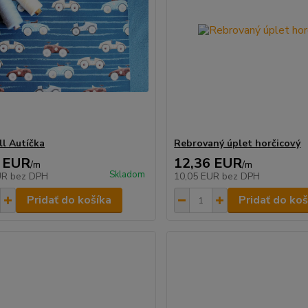
ll Autíčka
Rebrovaný úplet horčicový
 EUR
12,36 EUR
/
m
/
m
Skladom
UR
bez DPH
10,05 EUR
bez DPH
Pridať do košíka
Pridať do koš