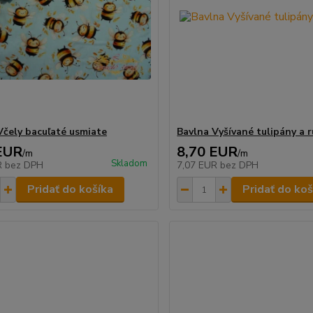
Včely bacuľaté usmiate
Bavlna Vyšívané tulipány a r
EUR
8,70 EUR
/
m
/
m
Skladom
R
bez DPH
7,07 EUR
bez DPH
Pridať do košíka
Pridať do koš