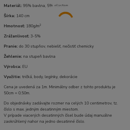
Materiál:
95% bavlna, 5% elasten
Šírka:
140 cm
2
Hmotnosť:
180g/m
Zrážanlivosť:
3-5%
Pranie:
do 30 stupňov, nebieliť, nečistiť chemicky
Žehlenie:
na stupeň bavlna
Výrobca:
EU
Využitie:
tričká, body, legínky, dekorácie
Cena je uvedená za 1m. Minimálny odber z tohto produktu je
50cm = 0,50m.
Do objednávky zadávajte rozmer na celých 10 centimetrov, tz.
číslo s max. jedným desatinným miestom.
V prípade viacerých desatinných čísel bude údaj manuálne
zaokrúhlený nahor na jedno desatinné číslo.