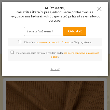
Mušelín v rôznych farbách a vzoroch na letné odevy, či pončá
Milí zákazníci,
naši stáli zákazníci, pre zjednodušenie prihlasovania a
0
ks
0949224331
za
0,00 EUR
nevypisovania fakturačných údajov, stačí prihlásiť sa emailovou
9:00 -14:30
adresou.
Menu
Odoslať
Súhlasím so
spracovaním osobných údajov
pre účely registrácie.
Hľadať
Prajem si odoberať novinky e-mailom podľa
podmienok spracovania osobných
údajov
.
Úvod
Úplet a teplákovina
Rebrovaný úplet horčicový
Rebrovaný úplet horčicový
Zatvoriť