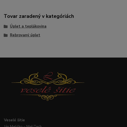
Tovar zaradený v kategóriách
Úplet a teplákovina
Rebrovaný úplet
Veselé
šitie
Ján
Meliško
– MeliTech