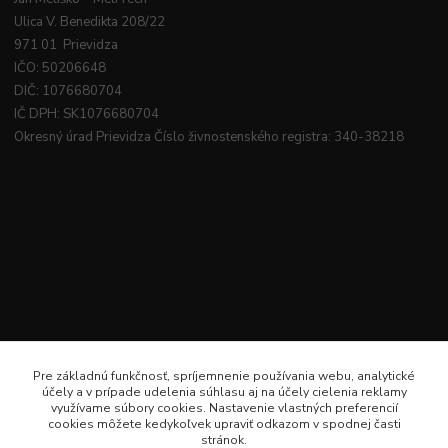
Ulica V. Benedikta 208/22
971 01 Prievidza
IČO: 50206648
DIČ: 1076680704
IČ DPH: SK1076680704
Okresný úrad Prievidza Číslo živnostenského registra: 340-38218
Pre základnú funkčnosť, spríjemnenie používania webu, analytické
účely a v prípade udelenia súhlasu aj na účely cielenia reklamy
využívame súbory cookies. Nastavenie vlastných preferencií
cookies môžete kedykoľvek upraviť odkazom v spodnej časti
stránok.