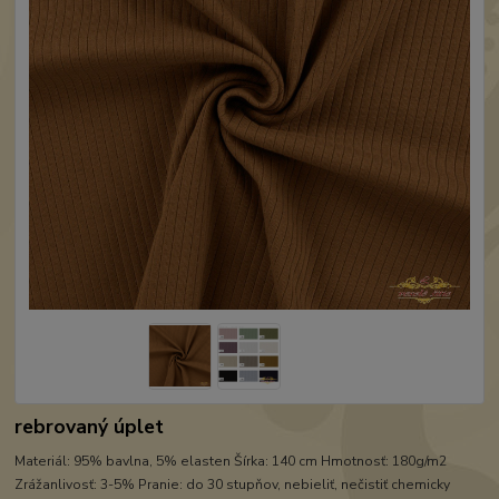
rebrovaný úplet
Materiál: 95% bavlna, 5% elasten Šírka: 140 cm Hmotnosť: 180g/m2
Zrážanlivosť: 3-5% Pranie: do 30 stupňov, nebieliť, nečistiť chemicky