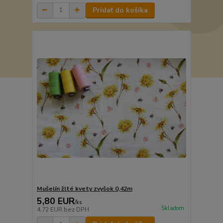
Pridať do košíka
Mušelín žlté kvety zvyšok 0,42m
5,80 EUR
/
ks
Skladom
4,72 EUR
bez DPH