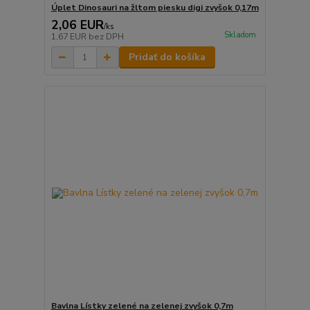
Úplet Dinosauri na žltom piesku digi zvyšok 0,17m
2,06 EUR
/
ks
Skladom
1,67 EUR
bez DPH
Pridať do košíka
Bavlna Lístky zelené na zelenej zvyšok 0,7m