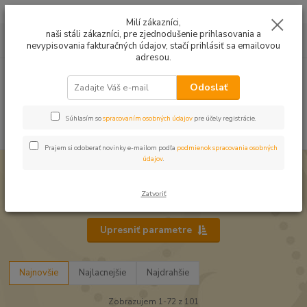
Mušelín v rôznych farbách a vzoroch na letné odevy, či pončá
Milí zákazníci,
naši stáli zákazníci, pre zjednodušenie prihlasovania a
0
ks
0949224331
za
0,00 EUR
nevypisovania fakturačných údajov, stačí prihlásiť sa emailovou
9:00 -14:30
adresou.
Menu
Odoslať
Súhlasím so
spracovaním osobných údajov
pre účely registrácie.
Hľadať
Prajem si odoberať novinky e-mailom podľa
podmienok spracovania osobných
údajov
.
Úvod
Zbytkové kúsky
Zbytkové kúsky
Zatvoriť
Upresniť parametre
Najnovšie
Najlacnejšie
Najdrahšie
Zobrazujem 1-72 z 101