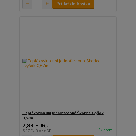
Pridať do košíka
Teplákovina uni jednofarebná Škorica zvyšok
0,67m
7,83 EUR
/
ks
Skladom
6,37 EUR
bez DPH