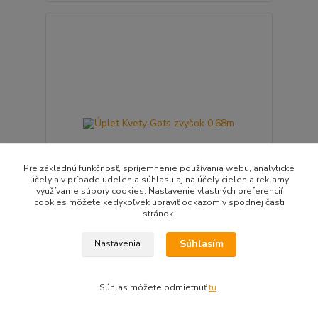
Pre základnú funkčnosť, spríjemnenie používania webu, analytické
účely a v prípade udelenia súhlasu aj na účely cielenia reklamy
využívame súbory cookies. Nastavenie vlastných preferencií
cookies môžete kedykoľvek upraviť odkazom v spodnej časti
stránok.
Úplet Kvety Gots zvyšok 0,68m
Súhlasím
Nastavenia
8,34 EUR
/
ks
Skladom
6,78 EUR
bez DPH
Súhlas môžete odmietnuť
tu
.
Pridať do košíka