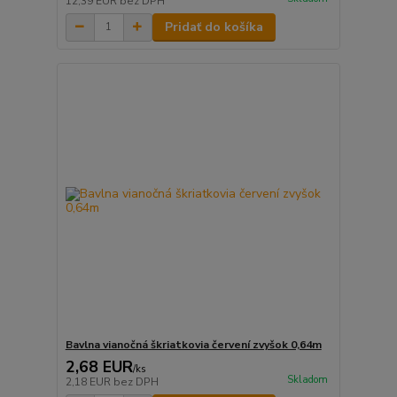
12,39 EUR
bez DPH
Pridať do košíka
Bavlna vianočná škriatkovia červení zvyšok 0,64m
2,68 EUR
/
ks
Skladom
2,18 EUR
bez DPH