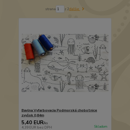
strana
z 2
ďalšie
Bavlna Vyfarbovacia Podmorská chobotnice
zvyšok 0,84m
5,40 EUR
/
ks
Skladom
4,39 EUR
bez DPH