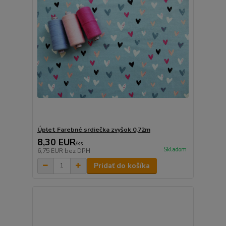
Úplet Farebné srdiečka zvyšok 0,72m
8,30 EUR
/
ks
Skladom
6,75 EUR
bez DPH
Pridať do košíka