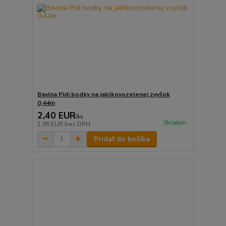
Bavlna Pidi bodky na jablkovozelenej zvyšok
0,44m
2,40 EUR
/
ks
Skladom
1,95 EUR
bez DPH
Pridať do košíka