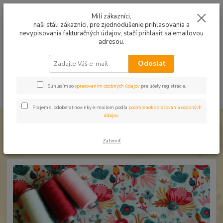
Mušelín v rôznych farbách a vzoroch na letné odevy, či pončá
Milí zákazníci,
naši stáli zákazníci, pre zjednodušenie prihlasovania a
0
ks
0949224331
za
0,00 EUR
nevypisovania fakturačných údajov, stačí prihlásiť sa emailovou
9:00 -14:30
adresou.
Menu
Odoslať
Súhlasím so
spracovaním osobných údajov
pre účely registrácie.
Hľadať
Prajem si odoberať novinky e-mailom podľa
podmienok spracovania osobných
údajov
.
Úvod
Zbytkové kúsky
Úplet Kvety Gots zvyšok 0,68m
Úplet Kvety Gots zvyšok 0,68m
Zatvoriť