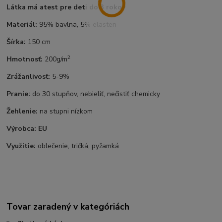
Látka má atest pre deti do 3 rokov
Materiál:
95% bavlna, 5% elasten
Šírka:
150 cm
2
Hmotnosť:
200g/m
Zrážanlivosť:
5-9%
Pranie:
do 30 stupňov, nebieliť, nečistiť chemicky
Žehlenie:
na stupni nízkom
Výrobca: EU
Využitie:
oblečenie, tričká, pyžamká
Tovar zaradený v kategóriách