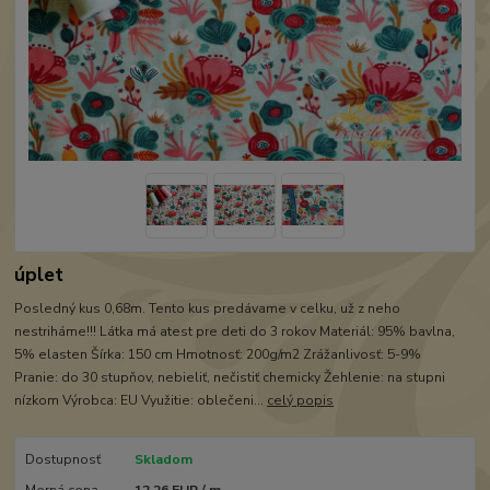
úplet
Posledný kus 0,68m. Tento kus predávame v celku, už z neho
nestriháme!!! Látka má atest pre deti do 3 rokov Materiál: 95% bavlna,
5% elasten Šírka: 150 cm Hmotnosť: 200g/m2 Zrážanlivosť: 5-9%
Pranie: do 30 stupňov, nebieliť, nečistiť chemicky Žehlenie: na stupni
nízkom Výrobca: EU Využitie: oblečeni...
celý popis
Dostupnosť
Skladom
Merná cena
12,26 EUR / m