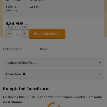
Balenie
0.68 m
jednotky
8,34 EUR
/
ks
6,78 EUR
bez DPH
Pridať do košíka
Číslo produktu:
U270
Kompletné špecifikácie
Komentáre
0
Kompletné špecifikácie
Posledný kus 0,68m. Tento kus predávame v celku, už z neho
nestriháme!!!