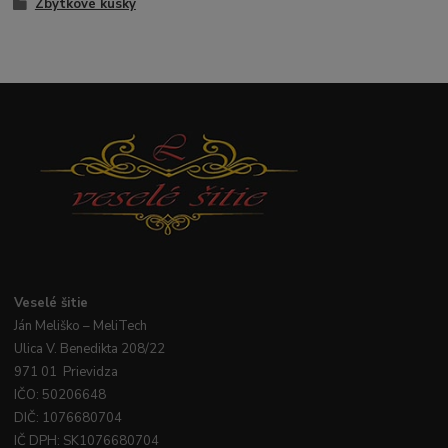
Zbytkové kúsky
Veselé
šitie
Ján
Meliško
– MeliTech
Ulica V. Benedikta 208/22
971 01 Prievidza
IČO: 50206648
DIČ: 1076680704
IČ DPH: SK1076680704