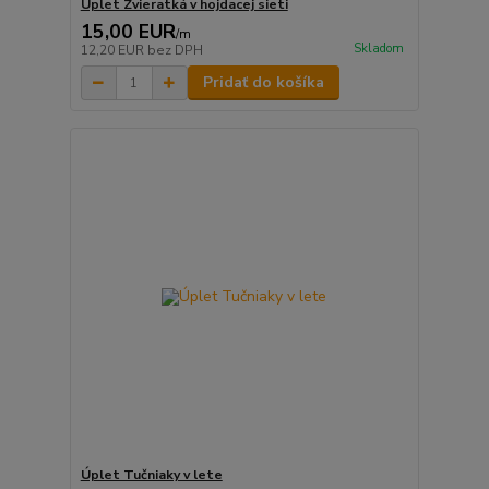
Úplet Zvieratká v hojdacej sieti
15,00 EUR
/
m
Skladom
12,20 EUR
bez DPH
Pridať do košíka
Úplet Tučniaky v lete