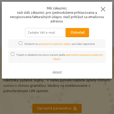
Mušelín v rôznych farbách a vzoroch na letné odevy, či pončá
Milí zákazníci,
naši stáli zákazníci, pre zjednodušenie prihlasovania a
0
ks
0949224331
za
0,00 EUR
nevypisovania fakturačných údajov, stačí prihlásiť sa emailovou
9:00 -14:30
adresou.
Menu
Odoslať
Hľadať
Súhlasím so
spracovaním osobných údajov
pre účely registrácie.
Úvod
Úplet a teplákovina
Vzorovaný úplet
Prajem si odoberať novinky e-mailom podľa
podmienok spracovania osobných
údajov
.
Úplet a teplákovina metráž
Zatvoriť
Úplet, metráž vzorovaný je vhodný na šitie tričiek, šiat, čiapky,
nákrčníky, pyžamá, legíny... V našej ponuke nájdete úplety rôznych
vzorov s rôznou gramážou. Ideálny na kombinovanie s
jednofarebnými UNI úpletmi.
Upresniť parametre