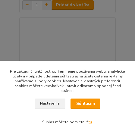
Pridať do košíka
Pre základnú funkčnosť, spríjemnenie používania webu, analytické
účely a v prípade udelenia súhlasu aj na účely cielenia reklamy
využívame súbory cookies. Nastavenie vlastných preferencií
cookies môžete kedykoľvek upraviť odkazom v spodnej časti
stránok.
Súhlasím
Nastavenia
Úplet Zimné objatie (les, stromy)
18,23 EUR
/
m
Súhlas môžete odmietnuť
tu
.
Skladom
14,82 EUR
bez DPH
Pridať do košíka