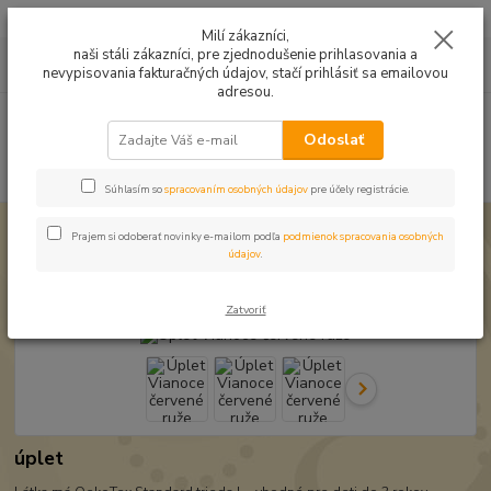
Mušelín v rôznych farbách a vzoroch na letné odevy, či pončá
Milí zákazníci,
naši stáli zákazníci, pre zjednodušenie prihlasovania a
0
ks
0949224331
za
0,00 EUR
nevypisovania fakturačných údajov, stačí prihlásiť sa emailovou
9:00 -14:30
adresou.
Menu
Odoslať
Hľadať
Súhlasím so
spracovaním osobných údajov
pre účely registrácie.
Úvod
Úplet a teplákovina
Úplet Vianoce červené ruže
Prajem si odoberať novinky e-mailom podľa
podmienok spracovania osobných
údajov
.
Úplet Vianoce červené ruže
Zatvoriť
úplet