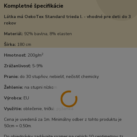
Kompletné špecifikácie
Látka má OekoTex Standard trieda I. - vhodné pre deti do 3
rokov
Materiál:
92% bavlna, 8% elasten
Šírka:
180 cm
2
Hmotnosť:
200g/m
Zrážanlivosť:
5-9%
Pranie:
do 30 stupňov, nebieliť, nečistiť chemicky
Žehlenie:
na stupni nízkom
Výrobca:
EU
Využitie:
oblečenie, tričká, pyžamká
Cena je uvedená za 1m. Minimálny odber z tohto produktu je
50cm = 0,50m.
Do objednávky zadávajte rozmer na celých 10 centimetrov, tz.