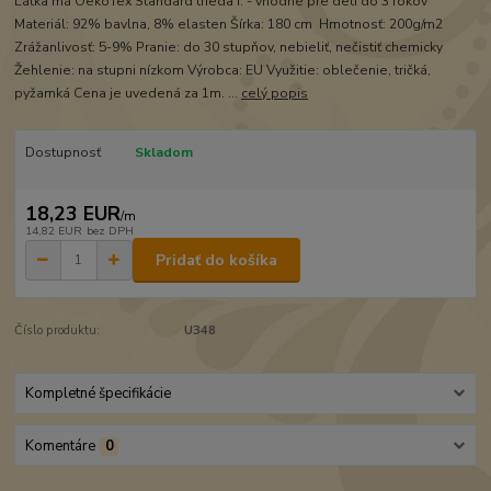
Látka má OekoTex Standard trieda I. - vhodné pre deti do 3 rokov
Materiál: 92% bavlna, 8% elasten Šírka: 180 cm Hmotnosť: 200g/m2
Zrážanlivosť: 5-9% Pranie: do 30 stupňov, nebieliť, nečistiť chemicky
Žehlenie: na stupni nízkom Výrobca: EU Využitie: oblečenie, tričká,
pyžamká Cena je uvedená za 1m. ...
celý popis
Dostupnosť
Skladom
18,23 EUR
/
m
14,82 EUR
bez DPH
Pridať do košíka
Číslo produktu:
U348
Kompletné špecifikácie
Komentáre
0