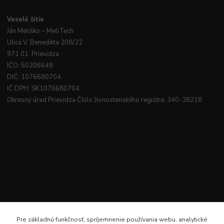
Veselé
šitie
Ján
Meliško
– MeliTech
Ulica V. Benedikta 208/22
971 01 Prievidza
IČO: 50206648
DIČ: 1076680704
IČ DPH: SK1076680704
Okresný úrad Prievidza Číslo živnostenského registra: 340-38218
Pre základnú funkčnosť, spríjemnenie používania webu, analytické