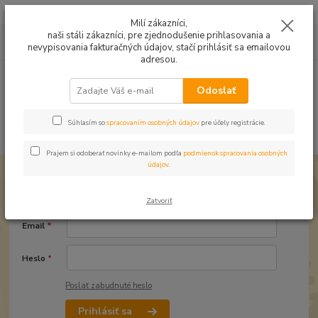
Mušelín v rôznych farbách a vzoroch na letné odevy, či pončá
Milí zákazníci,
naši stáli zákazníci, pre zjednodušenie prihlasovania a
0
ks
0949224331
za
0,00 EUR
nevypisovania fakturačných údajov, stačí prihlásiť sa emailovou
9:00 -14:30
adresou.
Menu
Odoslať
Súhlasím so
spracovaním osobných údajov
pre účely registrácie.
Hľadať
Prajem si odoberať novinky e-mailom podľa
podmienok spracovania osobných
údajov
.
Prihlásenie
Zatvoriť
Email
*
Heslo
*
Poslať zabudnuté heslo
Prihlásiť sa