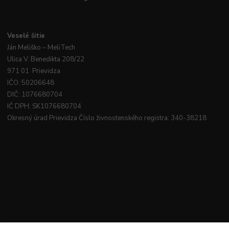
Veselé
šitie
Ján
Meliško
– MeliTech
Ulica V. Benedikta 208/22
971 01 Prievidza
IČO: 50206648
DIČ: 1076680704
IČ DPH: SK1076680704
Okresný úrad Prievidza Číslo živnostenského registra: 340-38218