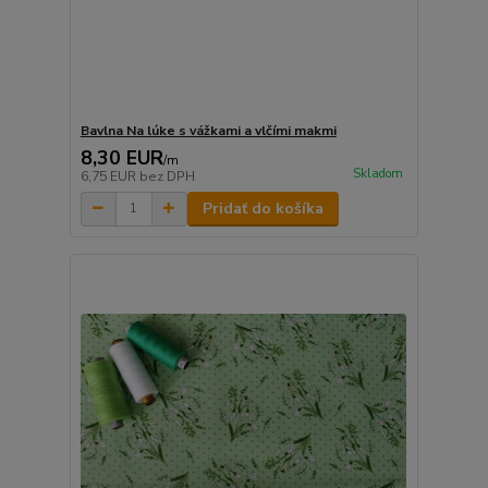
Bavlna Na lúke s vážkami a vlčími makmi
8,30 EUR
/
m
Skladom
6,75 EUR
bez DPH
Pridať do košíka