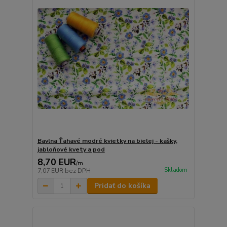
Bavlna Ťahavé modré kvietky na bielej - kašky,
jabloňové kvety a pod
8,70 EUR
/
m
Skladom
7,07 EUR
bez DPH
Pridať do košíka