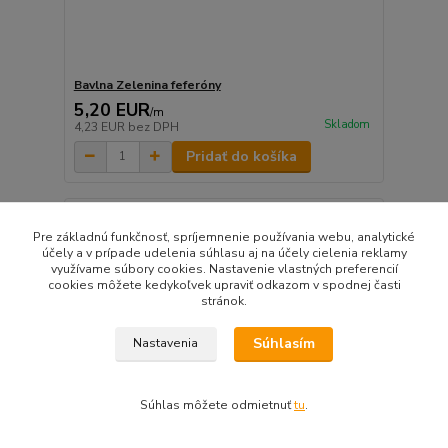
Bavlna Zelenina feferóny
5,20 EUR
/
m
Skladom
4,23 EUR
bez DPH
Pridať do košíka
Pre základnú funkčnosť, spríjemnenie používania webu, analytické
účely a v prípade udelenia súhlasu aj na účely cielenia reklamy
využívame súbory cookies. Nastavenie vlastných preferencií
cookies môžete kedykoľvek upraviť odkazom v spodnej časti
stránok.
Súhlasím
Nastavenia
Súhlas môžete odmietnuť
tu
.