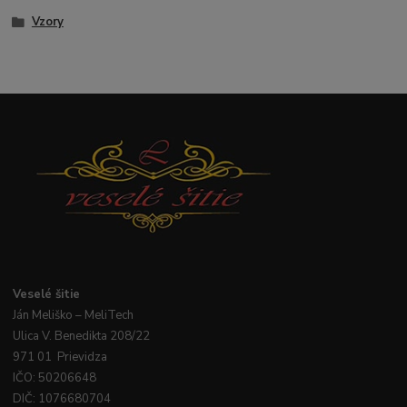
Vzory
Veselé
šitie
Ján
Meliško
– MeliTech
Ulica V. Benedikta 208/22
971 01 Prievidza
IČO: 50206648
DIČ: 1076680704