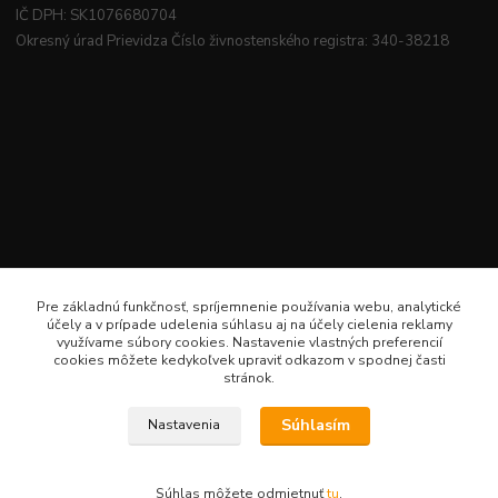
IČ DPH: SK1076680704
Okresný úrad Prievidza Číslo živnostenského registra: 340-38218
Pre základnú funkčnosť, spríjemnenie používania webu, analytické
účely a v prípade udelenia súhlasu aj na účely cielenia reklamy
využívame súbory cookies. Nastavenie vlastných preferencií
cookies môžete kedykoľvek upraviť odkazom v spodnej časti
stránok.
Súhlasím
Nastavenia
Veselé šitie · Všetky práva sú rezervované · Web: www.veselesitie.sk · E-Mail:
lenkameliskovapd@gmail.com · Hotline: Lenka Melišková 0949 224 331
Súhlas môžete odmietnuť
tu
.