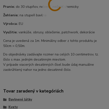
Pranie:
do 30 stupňov, nebieliť, nečistiť chemicky
Žehlenie:
na stupeň bavlna
Výrobca:
EU
Využitie:
vankúše, obrusy, oblečenie, patchwork, dekorácie
Cena je uvedená za 1m. Minimálny odber z tohto produktu je
50cm = 0,50m.
Do objednávky zadávajte rozmer na celých 10 centimetrov, tz.
číslo s max. jedným desatinným miestom.
V prípade viacerých desatinných čísel bude údaj manuálne
zaokrúhlený nahor na jedno desatinné číslo.
Tovar zaradený v kategóriách
Bavlnené látky
Kvety