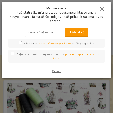
Mušelín v rôznych farbách a vzoroch na letné odevy, či pončá
Milí zákazníci,
naši stáli zákazníci, pre zjednodušenie prihlasovania a
0
ks
0949224331
za
0,00 EUR
nevypisovania fakturačných údajov, stačí prihlásiť sa emailovou
9:00 -14:30
adresou.
Menu
Odoslať
Súhlasím so
spracovaním osobných údajov
pre účely registrácie.
Hľadať
Prajem si odoberať novinky e-mailom podľa
podmienok spracovania osobných
údajov
.
Úvod
Bavlnené látky
Bavlna Provence
Bavlna Provence
Zatvoriť