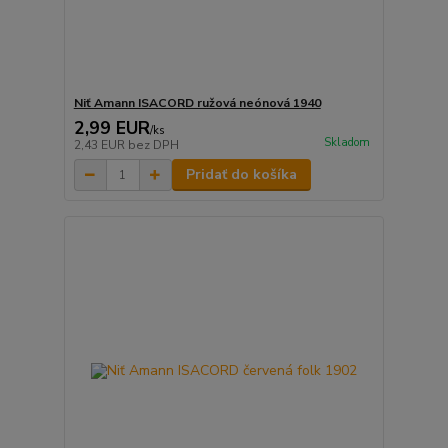
Niť Amann ISACORD ružová neónová 1940
2,99 EUR
/
ks
Skladom
2,43 EUR
bez DPH
Pridať do košíka