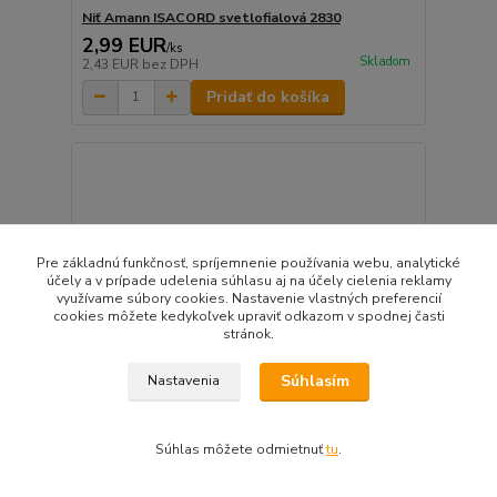
Niť Amann ISACORD svetlofialová 2830
2,99 EUR
/
ks
Skladom
2,43 EUR
bez DPH
Pridať do košíka
Pre základnú funkčnosť, spríjemnenie používania webu, analytické
účely a v prípade udelenia súhlasu aj na účely cielenia reklamy
využívame súbory cookies. Nastavenie vlastných preferencií
cookies môžete kedykoľvek upraviť odkazom v spodnej časti
stránok.
Súhlasím
Nastavenia
Súhlas môžete odmietnuť
tu
.
Niť Amann ISACORD lila svetlúčka 2650