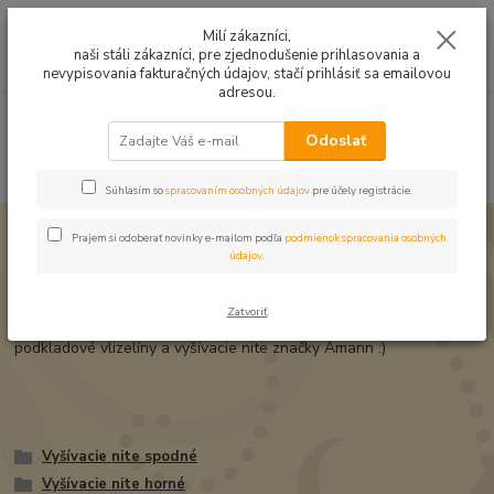
Mušelín v rôznych farbách a vzoroch na letné odevy, či pončá
Milí zákazníci,
naši stáli zákazníci, pre zjednodušenie prihlasovania a
0
ks
0949224331
za
0,00 EUR
nevypisovania fakturačných údajov, stačí prihlásiť sa emailovou
9:00 -14:30
adresou.
Menu
Odoslať
Hľadať
Súhlasím so
spracovaním osobných údajov
pre účely registrácie.
Úvod
Strojové vyšívanie
Prajem si odoberať novinky e-mailom podľa
podmienok spracovania osobných
údajov
.
Strojové vyšívanie
Zatvoriť
Na tomto mieste nájdete pomôcky na strojové vyšívanie -
podkladové vlizelíny a vyšívacie nite značky Amann :)
Vyšívacie nite spodné
Vyšívacie nite horné