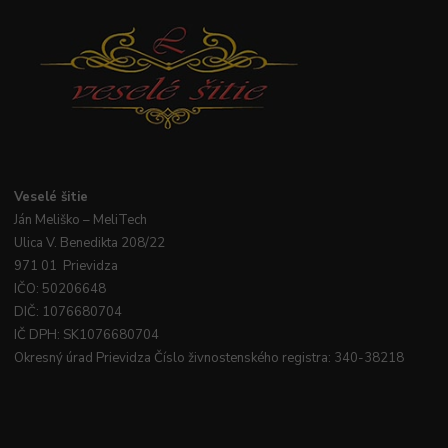
Veselé
šitie
Ján
Meliško
– MeliTech
Ulica V. Benedikta 208/22
971 01 Prievidza
IČO: 50206648
DIČ: 1076680704
IČ DPH: SK1076680704
Okresný úrad Prievidza Číslo živnostenského registra: 340-38218