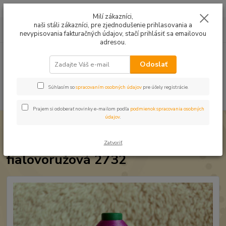
Mušelín v rôznych farbách a vzoroch na letné odevy, či pončá
Milí zákazníci,
naši stáli zákazníci, pre zjednodušenie prihlasovania a
0
ks
0949224331
za
0,00 EUR
nevypisovania fakturačných údajov, stačí prihlásiť sa emailovou
9:00 -14:30
adresou.
Menu
Odoslať
Súhlasím so
spracovaním osobných údajov
pre účely registrácie.
Hľadať
Prajem si odoberať novinky e-mailom podľa
podmienok spracovania osobných
údajov
.
Úvod
Strojové vyšívanie
Niť Amann ISACORD fialovoružová 2732
Niť Amann ISACORD
Zatvoriť
fialovoružová 2732