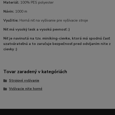
Materiál:
100% PES polyester
Návin:
1000 m
Využitie:
Horná niť na vyšívanie pre vyšívacie stroje
Niť má vysoký lesk a vysokú pevnosť :)
Niť je navinutá na tzv. miniking-cievke, ktorá má spodnú časť
uzatvárateľnú a to zaručuje bezpečnosť pred odvíjaním nite z
cievky :)
Tovar zaradený v kategóriách
Strojové vyšívanie
Vyšívacie nite horné