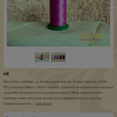
niť
Niť má Eko certifikát - je vhodná aj pre deti do 3 rokov Materiál: 100%
PES polyester Návin: 1000 m Využitie: Horná niť na vyšívanie pre vyšívacie
stroje Niť má vysoký lesk a vysokú pevnosť :) Niť je navinutá na tzv.
miniking-cievke, ktorá má spodnú časť uzatvárateľnú a to zaručuje
bezpečnosť pred o...
celý popis