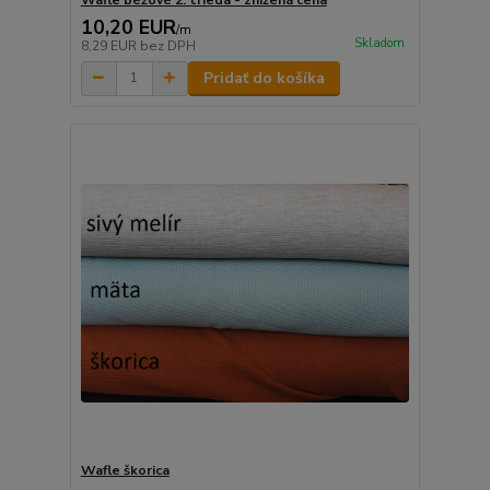
10,20 EUR
/
m
Skladom
8,29 EUR
bez DPH
Pridať do košíka
Wafle škorica