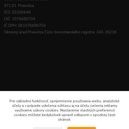
971 01 Prievidza
IČO: 50206648
DIČ: 1076680704
IČ DPH: SK1076680704
Okresný úrad Prievidza Číslo živnostenského registra: 340-38218
Pre základnú funkčnosť, spríjemnenie používania webu, analytické
účely a v prípade udelenia súhlasu aj na účely cielenia reklamy
využívame súbory cookies. Nastavenie vlastných preferencií
cookies môžete kedykoľvek upraviť odkazom v spodnej časti
stránok.