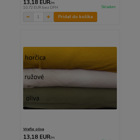
13,18 EUR
/
m
Skladom
10,72 EUR
bez DPH
Pridať do košíka
Wafle oliva
13,18 EUR
/
m