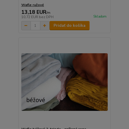
Wafle ružové
13,18 EUR
/
m
Skladom
10,72 EUR
bez DPH
Pridať do košíka
Wafle béžové 2. trieda - znížená cena