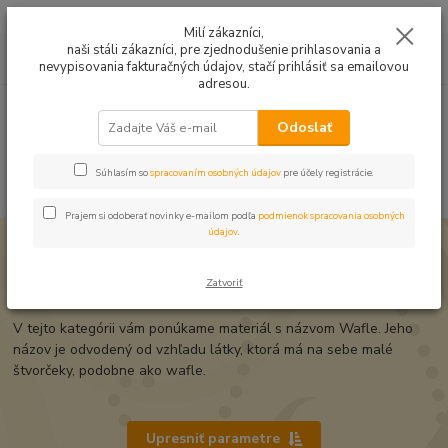
Mušelín v rôznych farbách a vzoroch na letné odevy, či pončá
Milí zákazníci,
naši stáli zákazníci, pre zjednodušenie prihlasovania a
0
ks
0949224331
za
0,00 EUR
nevypisovania fakturačných údajov, stačí prihlásiť sa emailovou
9:00 -14:30
adresou.
Menu
Odoslať
Súhlasím so
spracovaním osobných údajov
pre účely registrácie.
Hľadať
Prajem si odoberať novinky e-mailom podľa
podmienok spracovania osobných
údajov
.
Úvod
Wafle
Wafle
Zatvoriť
V tejto kategórii vám ponúkame materiál s názvom Wafle. Jeho
názov je odvodený od vzhľadu látky, ktorá má na sebe malé
štvorčeky, podobne ako wafle.
Upresniť parametre