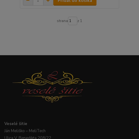
Pridať do košíka
strana
z 1
Veselé
šitie
Ján
Meliško
– MeliTech
Ulica V. Benedikta 208/22