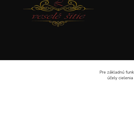
Pre základnú funk
účely cieleni
Veselé šitie · Všetky práva sú rezervované · Web: www.veselesi
lenkameliskovapd@gmail.com · Hotline: Lenka Melišková 094