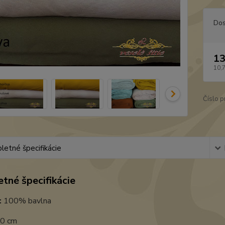
Dos
13
10,
Číslo p
etné špecifikácie
tné špecifikácie
:
100% bavlna
0 cm