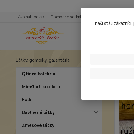
Ako nakupovať
Obchodné podmienky
Ochrana osobných úd
naši stáli zákazníci
Látky, gombíky, galantéria
Úvod
W
Wafl
Qtinca kolekcia
MimGart kolekcia
Folk
Bavlnené látky
Zmesové látky