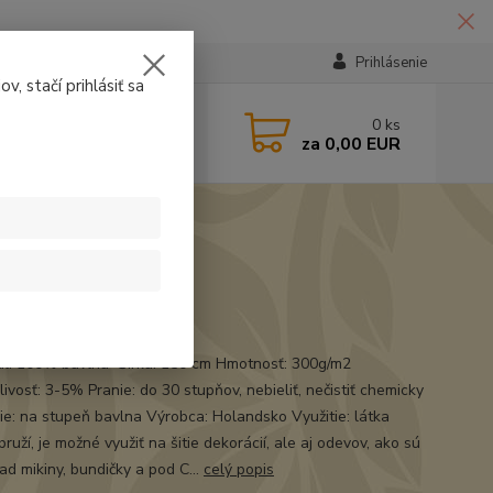
Prihlásenie
v, stačí prihlásiť sa
224331
0
ks
za
0,00 EUR
14:30
e
ál: 100% bavlna Šírka: 150 cm Hmotnosť: 300g/m2
ivosť: 3-5% Pranie: do 30 stupňov, nebieliť, nečistiť chemicky
ie: na stupeň bavlna Výrobca: Holandsko Využitie: látka
ruží, je možné využiť na šitie dekorácií, ale aj odevov, ako sú
ad mikiny, bundičky a pod C...
celý popis