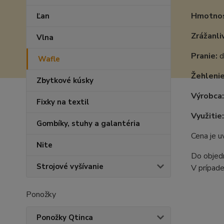
Hmotnos
Ľan
Zrážanli
Vlna
Pranie:
d
Wafle
Žehlenie
Zbytkové kúsky
Výrobca:
Fixky na textil
Využitie:
Gombíky, stuhy a galantéria
Cena je 
Nite
Do objedn
Strojové vyšívanie
V prípade
Ponožky
Ponožky Qtinca