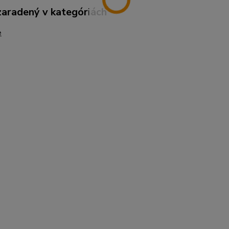
zaradený v kategóriách
e