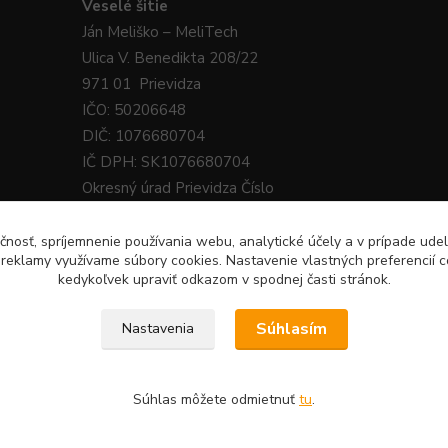
Veselé
šitie
Ján
Meliško
– MeliTech
Ulica V. Benedikta 208/22
971 01 Prievidza
IČO: 50206648
DIČ: 1076680704
IČ DPH: SK1076680704
Okresný úrad Prievidza Číslo
živnostenského registra: 340-38218
čnosť, spríjemnenie používania webu, analytické účely a v prípade udel
a reklamy využívame súbory cookies. Nastavenie vlastných preferencií 
kedykoľvek upraviť odkazom v spodnej časti stránok.
Súhlasím
Nastavenia
tie.sk · E-Mail:
9 224 331
Súhlas môžete odmietnuť
tu
.