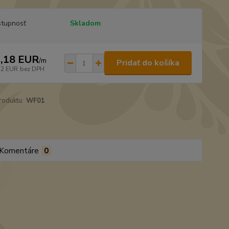
tupnosť
Skladom
,18 EUR
/
m
Pridať do košíka
72 EUR
bez DPH
roduktu:
WF01
Komentáre
0