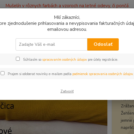
Mušelín v rôznych farbách a vzoroch na letné odevy, či pončá
ajov
Kontakty
Milí zákazníci,
, pre zjednodušenie prihlasovania a nevypisovania fakturačných údajo
emailovou adresou.
0949
Hľadať
9:00 -
Odoslať
Súhlasím so
spracovaním osobných údajov
pre účely registrácie.
afle
Wafle horčica
e horčica
Prajem si odoberať novinky e-mailom podľa
podmienok spracovania osobných údajov
.
wafl
Zatvoriť
Materi
Zrážanl
Žehlen
jemne p
napríkl