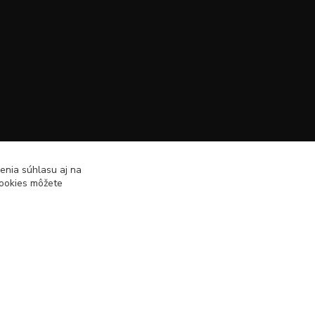
enia súhlasu aj na
cookies môžete
Vytvorené na
Eshop-rychlo.sk