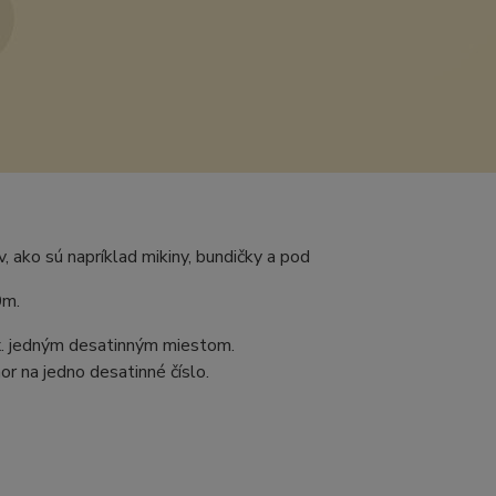
v, ako sú napríklad mikiny, bundičky a pod
0m.
ax. jedným desatinným miestom.
r na jedno desatinné číslo.