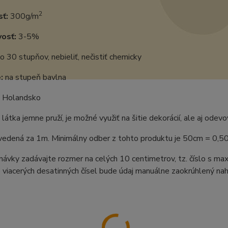
2
ť:
300g/m
vosť:
3-5%
o 30 stupňov, nebieliť, nečistiť chemicky
:
na stupeň bavlna
Holandsko
látka jemne pruží, je možné využiť na šitie dekorácií, ale aj odevo
uvedená za 1m. Minimálny odber z tohto produktu je 50cm = 0,5
ávky zadávajte rozmer na celých 10 centimetrov, tz. číslo s m
 viacerých desatinných čísel bude údaj manuálne zaokrúhlený naho