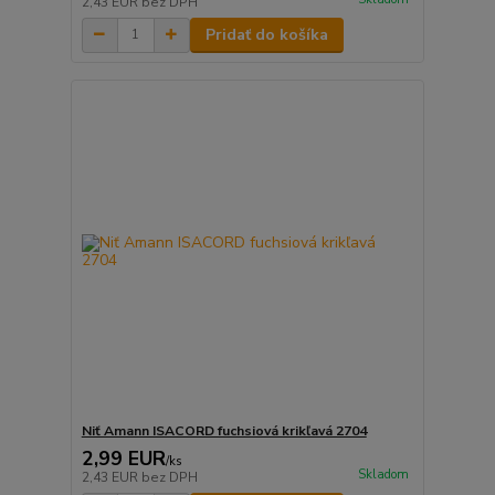
2,43 EUR
bez DPH
Pridať do košíka
Niť Amann ISACORD fuchsiová krikľavá 2704
2,99 EUR
/
ks
Skladom
2,43 EUR
bez DPH