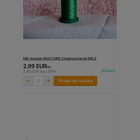
Niť Amann ISACORD tmavozelená 5613
2,99 EUR
/
ks
Skladom
2,43 EUR
bez DPH
Pridať do košíka