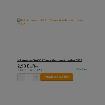
Niť Amann ISACORD nezábudková modrá 3962
2,99 EUR
/
ks
Skladom
2,43 EUR
bez DPH
Pridať do košíka