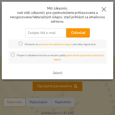
Mušelín v rôznych farbách a vzoroch na letné odevy, či pončá
Milí zákazníci,
naši stáli zákazníci, pre zjednodušenie prihlasovania a
0
ks
0949224331
za
0,00 EUR
nevypisovania fakturačných údajov, stačí prihlásiť sa emailovou
9:00 -14:30
adresou.
Menu
Odoslať
Súhlasím so
spracovaním osobných údajov
pre účely registrácie.
Hľadať
Prajem si odoberať novinky e-mailom podľa
podmienok spracovania osobných
údajov
.
Úvod
Strojové vyšívanie
Vyšívacie nite horné
Vyšívacie nite horné
Zatvoriť
Upresniť parametre
Najnovšie
Najlacnejšie
Najdrahšie
Zobrazujem 1-47 z 47