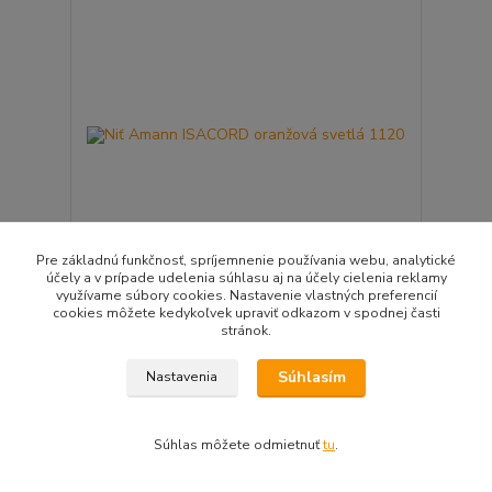
Pre základnú funkčnosť, spríjemnenie používania webu, analytické
účely a v prípade udelenia súhlasu aj na účely cielenia reklamy
využívame súbory cookies. Nastavenie vlastných preferencií
cookies môžete kedykoľvek upraviť odkazom v spodnej časti
Niť Amann ISACORD oranžová svetlá 1120
stránok.
2,99 EUR
/
ks
Skladom
2,43 EUR
bez DPH
Súhlasím
Nastavenia
Pridať do košíka
Súhlas môžete odmietnuť
tu
.