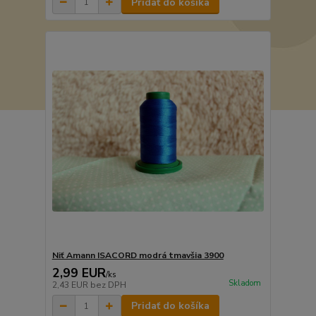
Pridať do košíka
Niť Amann ISACORD modrá tmavšia 3900
2,99 EUR
/
ks
Skladom
2,43 EUR
bez DPH
Pridať do košíka