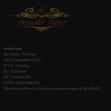
Veselé
šitie
Ján
Meliško
– MeliTech
Ulica V. Benedikta 208/22
971 01 Prievidza
IČO: 50206648
DIČ: 1076680704
IČ DPH: SK1076680704
Okresný úrad Prievidza Číslo živnostenského registra: 340-38218