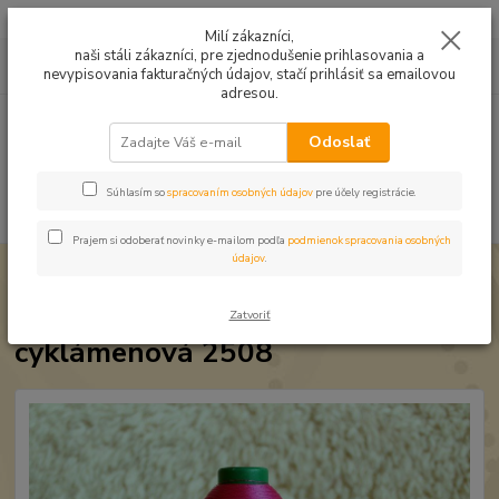
Mušelín v rôznych farbách a vzoroch na letné odevy, či pončá
Milí zákazníci,
naši stáli zákazníci, pre zjednodušenie prihlasovania a
0
ks
0949224331
za
0,00 EUR
nevypisovania fakturačných údajov, stačí prihlásiť sa emailovou
9:00 -14:30
adresou.
Menu
Odoslať
Súhlasím so
spracovaním osobných údajov
pre účely registrácie.
Hľadať
Prajem si odoberať novinky e-mailom podľa
podmienok spracovania osobných
údajov
.
Úvod
Strojové vyšívanie
Niť Amann ISACORD cyklámenová 2508
Niť Amann ISACORD
Zatvoriť
cyklámenová 2508