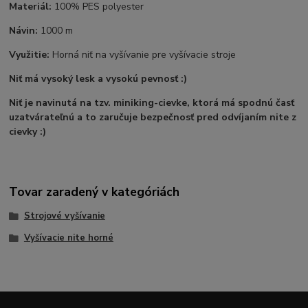
Materiál:
100% PES polyester
Návin:
1000 m
Využitie:
Horná niť na vyšívanie pre vyšívacie stroje
Niť má vysoký lesk a vysokú pevnosť :)
Niť je navinutá na tzv. miniking-cievke, ktorá má spodnú časť
uzatvárateľnú a to zaručuje bezpečnosť pred odvíjaním nite z
cievky :)
Tovar zaradený v kategóriách
Strojové vyšívanie
Vyšívacie nite horné