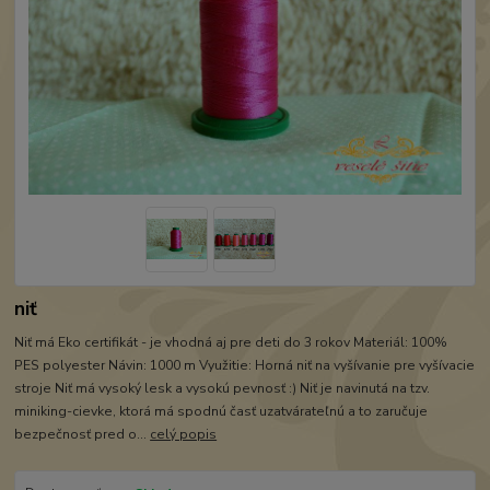
niť
Niť má Eko certifikát - je vhodná aj pre deti do 3 rokov Materiál: 100%
PES polyester Návin: 1000 m Využitie: Horná niť na vyšívanie pre vyšívacie
stroje Niť má vysoký lesk a vysokú pevnosť :) Niť je navinutá na tzv.
miniking-cievke, ktorá má spodnú časť uzatvárateľnú a to zaručuje
bezpečnosť pred o...
celý popis