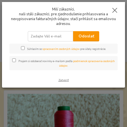
Mušelín v rôznych farbách a vzoroch na letné odevy, či pončá
Milí zákazníci,
naši stáli zákazníci, pre zjednodušenie prihlasovania a
0
ks
0949224331
za
0,00 EUR
nevypisovania fakturačných údajov, stačí prihlásiť sa emailovou
9:00 -14:30
adresou.
Menu
Odoslať
Súhlasím so
spracovaním osobných údajov
pre účely registrácie.
Hľadať
Prajem si odoberať novinky e-mailom podľa
podmienok spracovania osobných
údajov
.
Úvod
Strojové vyšívanie
Niť Amann ISACORD ružová 2220
Niť Amann ISACORD ružová 2220
Zatvoriť