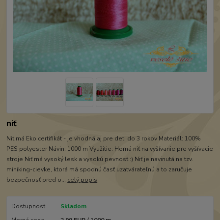
niť
Niť má Eko certifikát - je vhodná aj pre deti do 3 rokov Materiál: 100%
PES polyester Návin: 1000 m Využitie: Horná niť na vyšívanie pre vyšívacie
stroje Niť má vysoký lesk a vysokú pevnosť :) Niť je navinutá na tzv.
miniking-cievke, ktorá má spodnú časť uzatvárateľnú a to zaručuje
bezpečnosť pred o...
celý popis
Dostupnosť
Skladom
Merná cena
2,99 EUR / 1000 m