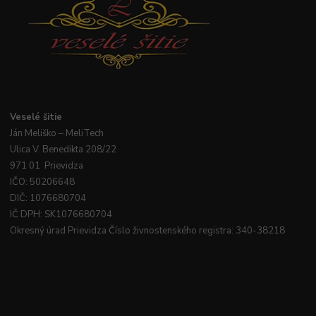
Veselé
šitie
Ján
Meliško
– MeliTech
Ulica V. Benedikta 208/22
971 01 Prievidza
IČO: 50206648
DIČ: 1076680704
IČ DPH: SK1076680704
Okresný úrad Prievidza Číslo živnostenského registra: 340-38218