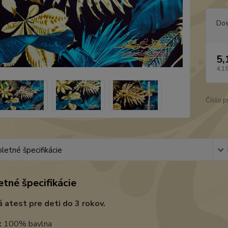
Dos
5,
4,1
Číslo p
etné špecifikácie
tné špecifikácie
 atest pre deti do 3 rokov.
:
100% bavlna