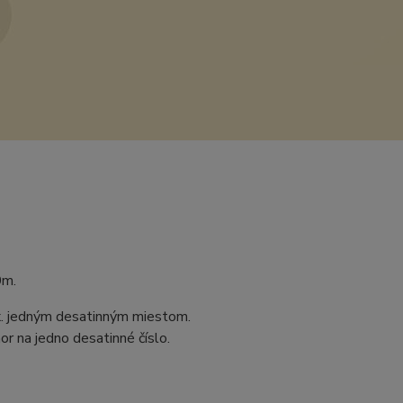
0m.
ax. jedným desatinným miestom.
r na jedno desatinné číslo.