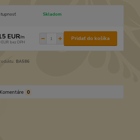
tupnosť
Skladom
15 EUR
/
m
Pridať do košíka
9 EUR
bez DPH
roduktu:
BA586
Komentáre
0