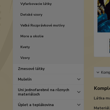
Vyfarbovacie látky
Detské vzory
Veľké Rozprávkové motívy
More a okolie
Kvety
Vzory
Zmesové látky
Kompl
Mušelín
Komple
Uni jednofarebné na rôznych
materiáloch
Látka má
Úplet a teplákovina
Materiál