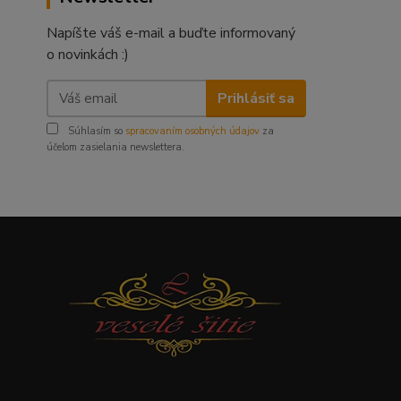
Napíšte váš e-mail a buďte informovaný
o novinkách :)
Prihlásiť sa
Súhlasím so
spracovaním osobných údajov
za
účelom zasielania newslettera.