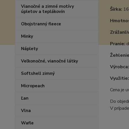
Vianočné a zimné motívy
Šírka:
16
úpletov a teplákovín
Hmotnos
Obojstranný fleece
Zrážanli
Minky
Pranie:
d
Náplety
Žehlenie
Veľkonočné, vianočné látky
Výrobca:
Softshell zimný
Využitie:
Micropeach
Cena je 
Ľan
Do objedn
V prípade
Vlna
Wafle