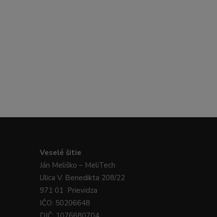
Veselé
šitie
Ján
Meliško
– MeliTech
Ulica V. Benedikta 208/22
971 01 Prievidza
IČO: 50206648
DIČ: 1076680704