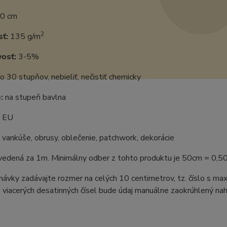
0 cm
2
ť:
135 g/m
vosť:
3-5%
o 30 stupňov, nebieliť, nečistiť chemicky
:
na stupeň bavlna
EU
vankúše, obrusy, oblečenie, patchwork, dekorácie
uvedená za 1m. Minimálny odber z tohto produktu je 50cm = 0,5
ávky zadávajte rozmer na celých 10 centimetrov, tz. číslo s m
 viacerých desatinných čísel bude údaj manuálne zaokrúhlený naho