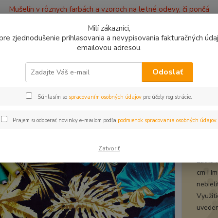
Mušelín v rôznych farbách a vzoroch na letné odevy, či pončá
ajov
Kontakty
Milí zákazníci,
, pre zjednodušenie prihlasovania a nevypisovania fakturačných údajo
emailovou adresou.
0949
Hľadať
9:00 -
Odoslať
Súhlasím so
spracovaním osobných údajov
pre účely registrácie.
avlnené látky
Bavlna Rôznofarebné listy na tmavom
na Rôznofarebné listy na tmav
Prajem si odoberať novinky e-mailom podľa
podmienok spracovania osobných údajov
.
bavl
Zatvoriť
Látka 
cm Hmo
nebiel
Využit
uveden