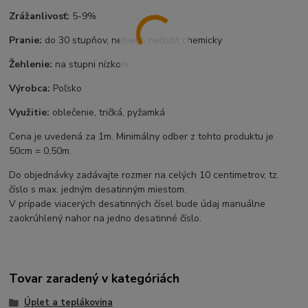
Zrážanlivosť:
5-9%
Pranie:
do 30 stupňov, nebieliť, nečistiť chemicky
Žehlenie:
na stupni nízkom
Výrobca:
Poľsko
Využitie:
oblečenie, tričká, pyžamká
Cena je uvedená za 1m. Minimálny odber z tohto produktu je
50cm = 0,50m.
Do objednávky zadávajte rozmer na celých 10 centimetrov, tz.
číslo s max. jedným desatinným miestom.
V prípade viacerých desatinných čísel bude údaj manuálne
zaokrúhlený nahor na jedno desatinné číslo.
Tovar zaradený v kategóriách
Úplet a teplákovina