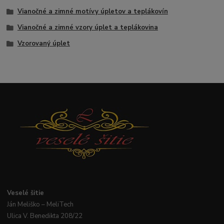
Vianočné a zimné motívy úpletov a teplákovín
Vianočné a zimné vzory úplet a teplákovina
Vzorovaný úplet
Veselé
šitie
Ján
Meliško
– MeliTech
Ulica V. Benedikta 208/22