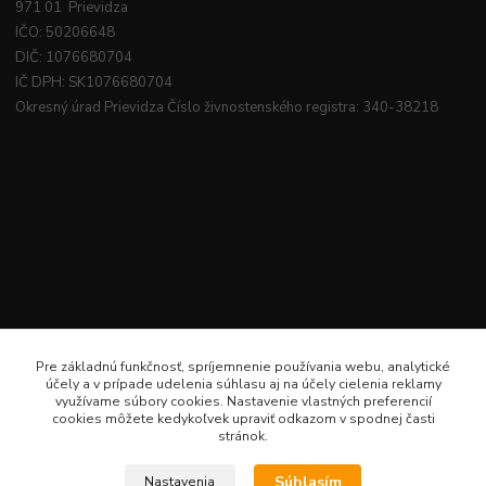
971 01 Prievidza
IČO: 50206648
DIČ: 1076680704
IČ DPH: SK1076680704
Okresný úrad Prievidza Číslo živnostenského registra: 340-38218
Pre základnú funkčnosť, spríjemnenie používania webu, analytické
účely a v prípade udelenia súhlasu aj na účely cielenia reklamy
využívame súbory cookies. Nastavenie vlastných preferencií
cookies môžete kedykoľvek upraviť odkazom v spodnej časti
stránok.
Súhlasím
Nastavenia