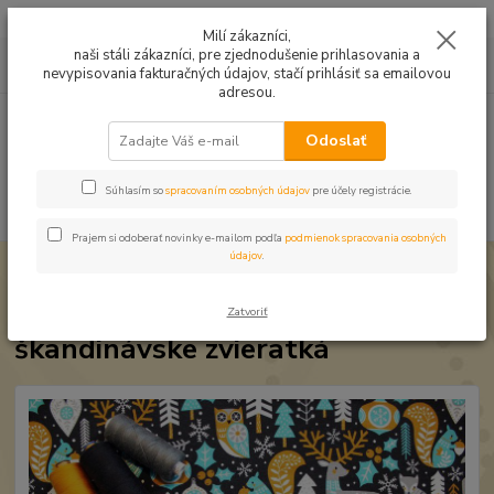
Mušelín v rôznych farbách a vzoroch na letné odevy, či pončá
Milí zákazníci,
naši stáli zákazníci, pre zjednodušenie prihlasovania a
0
ks
0949224331
za
0,00 EUR
nevypisovania fakturačných údajov, stačí prihlásiť sa emailovou
9:00 -14:30
adresou.
Menu
Odoslať
Súhlasím so
spracovaním osobných údajov
pre účely registrácie.
Hľadať
Prajem si odoberať novinky e-mailom podľa
podmienok spracovania osobných
údajov
.
Úvod
Úplet a teplákovina
Úplet Vianočný Zimné škandinávske zvieratká
Úplet Vianočný Zimné
Zatvoriť
škandinávske zvieratká