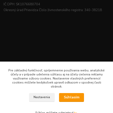
IČ DPH: SK1076680704
Okresný úrad Prievidza Číslo živnostenského registra: 340-38218
Pre základnú funkčnosť, spríjemnenie používania webu, analytické
účely a v prípade udelenia súhlasu aj na účely cielenia reklamy
využívame súbory cookies. Nastavenie vlastných preferencií
cookies môžete kedykoľvek upraviť odkazom v spodnej časti
stránok.
Súhlasím
Nastavenia
Veselé šitie · Všetky práva sú rezervované · Web: www.veselesitie.sk · E-Mail:
lenkameliskovapd@gmail.com · Hotline: Lenka Melišková 0949 224 331
Súhlas môžete odmietnuť
tu
.