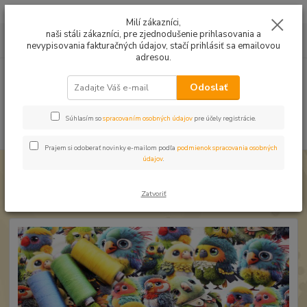
Mušelín v rôznych farbách a vzoroch na letné odevy, či pončá
Milí zákazníci,
naši stáli zákazníci, pre zjednodušenie prihlasovania a
0
ks
0949224331
za
0,00 EUR
nevypisovania fakturačných údajov, stačí prihlásiť sa emailovou
9:00 -14:30
adresou.
Menu
Odoslať
Súhlasím so
spracovaním osobných údajov
pre účely registrácie.
Hľadať
Prajem si odoberať novinky e-mailom podľa
podmienok spracovania osobných
údajov
.
Úvod
Úplet a teplákovina
Úplet Papagáje veselé
Úplet Papagáje veselé
Zatvoriť