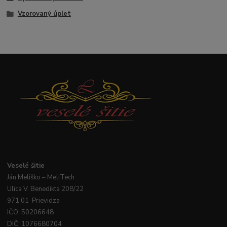
Vzorovaný úplet
Veselé
šitie
Ján
Meliško
– MeliTech
Ulica V. Benedikta 208/22
971 01 Prievidza
IČO: 50206648
DIČ: 1076680704