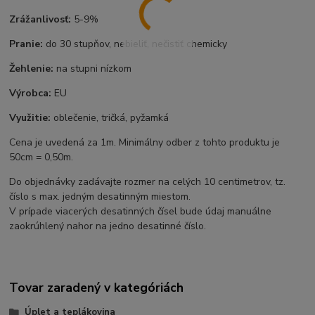
Zrážanlivosť:
5-9%
Pranie:
do 30 stupňov, nebieliť, nečistiť chemicky
Žehlenie:
na stupni nízkom
Výrobca:
EU
Využitie:
oblečenie, tričká, pyžamká
Cena je uvedená za 1m. Minimálny odber z tohto produktu je
50cm = 0,50m.
Do objednávky zadávajte rozmer na celých 10 centimetrov, tz.
číslo s max. jedným desatinným miestom.
V prípade viacerých desatinných čísel bude údaj manuálne
zaokrúhlený nahor na jedno desatinné číslo.
Tovar zaradený v kategóriách
Úplet a teplákovina