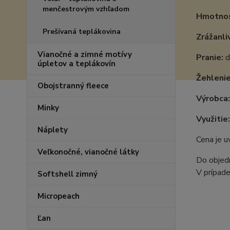
menčestrovým vzhľadom
Hmotnos
Prešívaná teplákovina
Zrážanli
Vianočné a zimné motívy
Pranie:
d
úpletov a teplákovín
Žehlenie
Obojstranný fleece
Výrobca
Minky
Využitie:
Náplety
Cena je 
Veľkonočné, vianočné látky
Do objedn
V prípade
Softshell zimný
Micropeach
Ľan