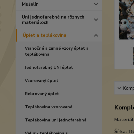
Mušelín
Uni jednofarebné na rôznych
materiáloch
Úplet a teplákovina
Vianočné a zimné vzory úplet a
teplákovina
Jednofarebný UNI úplet
Vzorovaný úplet
Kompl
Rebrovaný úplet
Komple
Teplákovina vzorovaná
Materiál
Teplákovina uni jednofarebná
Šírka:
18
Velur - teplákovina s