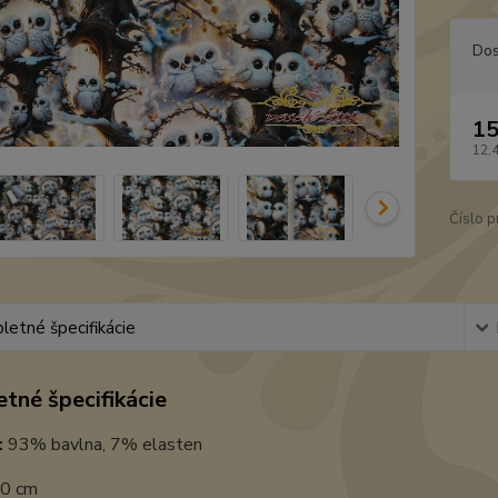
Dos
15
12,
Číslo p
etné špecifikácie
tné špecifikácie
:
93% bavlna, 7% elasten
0 cm