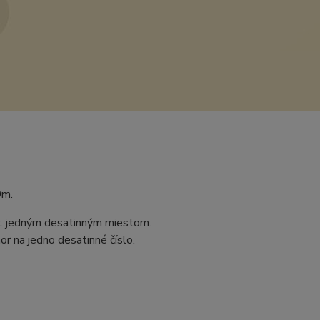
0m.
ax. jedným desatinným miestom.
r na jedno desatinné číslo.