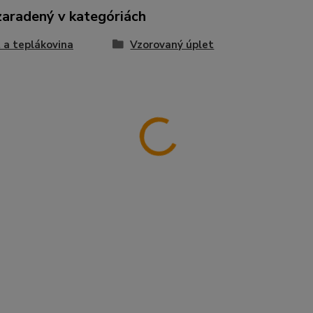
zaradený v kategóriách
 a teplákovina
Vzorovaný úplet