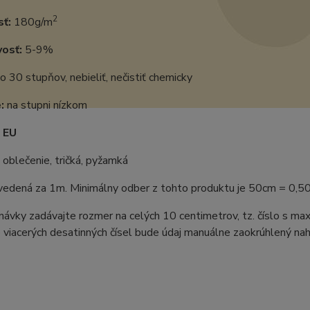
2
ť:
180g/m
vosť:
5-9%
o 30 stupňov, nebieliť, nečistiť chemicky
:
na stupni nízkom
:
EU
oblečenie, tričká, pyžamká
uvedená za 1m. Minimálny odber z tohto produktu je 50cm = 0,5
ávky zadávajte rozmer na celých 10 centimetrov, tz. číslo s m
 viacerých desatinných čísel bude údaj manuálne zaokrúhlený naho