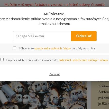
Mušelín v rôznych farbách a vzoroch na letné odevy, či pončá
ajov
Kontakty
Milí zákazníci,
, pre zjednodušenie prihlasovania a nevypisovania fakturačných údajo
emailovou adresou.
0949
Hľadať
9:00 -
Odoslať
Súhlasím so
spracovaním osobných údajov
pre účely registrácie.
plet a teplákovina
Úplet Sovy biele
t Sovy biele
Prajem si odoberať novinky e-mailom podľa
podmienok spracovania osobných údajov
.
úple
Zatvoriť
Materi
Zrážanl
Žehleni
pyžamk
je 50c