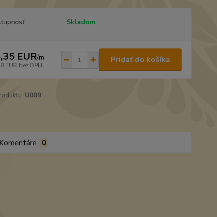
tupnosť
Skladom
,35 EUR
/
m
Pridať do košíka
48 EUR
bez DPH
roduktu:
U009
Komentáre
0