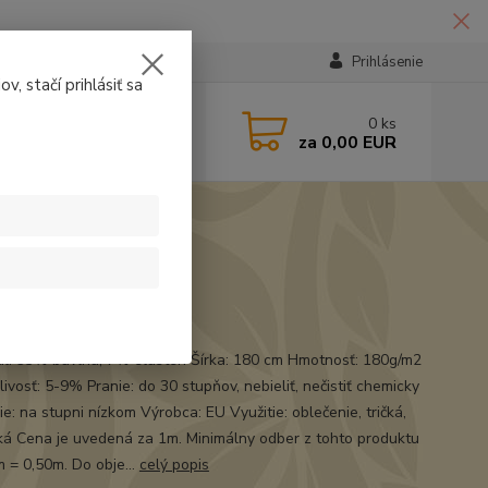
Prihlásenie
v, stačí prihlásiť sa
224331
0
ks
za
0,00 EUR
14:30
t
ál: 93% bavlna, 7% elasten Šírka: 180 cm Hmotnosť: 180g/m2
ivosť: 5-9% Pranie: do 30 stupňov, nebieliť, nečistiť chemicky
e: na stupni nízkom Výrobca: EU Využitie: oblečenie, tričká,
á Cena je uvedená za 1m. Minimálny odber z tohto produktu
m = 0,50m. Do obje...
celý popis