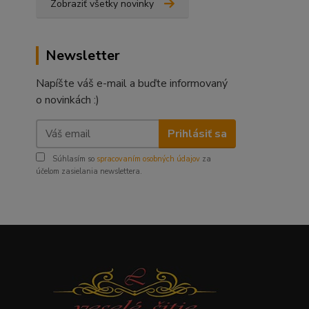
Zobraziť všetky novinky
Newsletter
Napíšte váš e-mail a buďte informovaný
o novinkách :)
Prihlásiť sa
Súhlasím so
spracovaním osobných údajov
za
účelom zasielania newslettera.