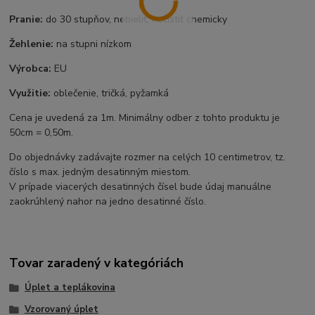
Pranie:
do 30 stupňov, nebieliť, nečistiť chemicky
Žehlenie:
na stupni nízkom
Výrobca:
EU
Využitie:
oblečenie, tričká, pyžamká
Cena je uvedená za 1m. Minimálny odber z tohto produktu je
50cm = 0,50m.
Do objednávky zadávajte rozmer na celých 10 centimetrov, tz.
číslo s max. jedným desatinným miestom.
V prípade viacerých desatinných čísel bude údaj manuálne
zaokrúhlený nahor na jedno desatinné číslo.
Tovar zaradený v kategóriách
Úplet a teplákovina
Vzorovaný úplet