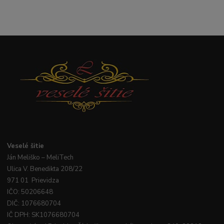
Veselé
šitie
Ján
Meliško
– MeliTech
Ulica V. Benedikta 208/22
971 01 Prievidza
IČO: 50206648
DIČ: 1076680704
IČ DPH: SK1076680704