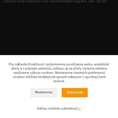
Okresný úrad Prievidza Číslo živnostenského registra: 340-38218
Pre základnú funkčnosť, spríjemnenie používania webu, analytické
účely a v prípade udelenia súhlasu aj na účely cielenia reklamy
využívame súbory cookies. Nastavenie vlastných preferencií
cookies môžete kedykoľvek upraviť odkazom v spodnej časti
stránok.
Súhlasím
Nastavenia
Veselé šitie · Všetky práva sú rezervované · Web: www.veselesitie.sk · E-Mail:
lenkameliskovapd@gmail.com · Hotline: Lenka Melišková 0949 224 331
Súhlas môžete odmietnuť
tu
.
Vytvorené na
Eshop-rychlo.sk