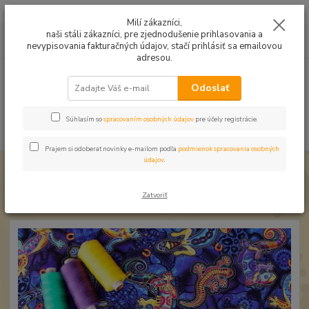
Mušelín v rôznych farbách a vzoroch na letné odevy, či pončá
Milí zákazníci,
naši stáli zákazníci, pre zjednodušenie prihlasovania a
0
ks
0949224331
za
0,00 EUR
nevypisovania fakturačných údajov, stačí prihlásiť sa emailovou
9:00 -14:30
adresou.
Menu
Odoslať
Súhlasím so
spracovaním osobných údajov
pre účely registrácie.
Hľadať
Prajem si odoberať novinky e-mailom podľa
podmienok spracovania osobných
údajov
.
Úvod
Úplet a teplákovina
Úplet Jašteričky na modrej
Úplet Jašteričky na modrej
Zatvoriť