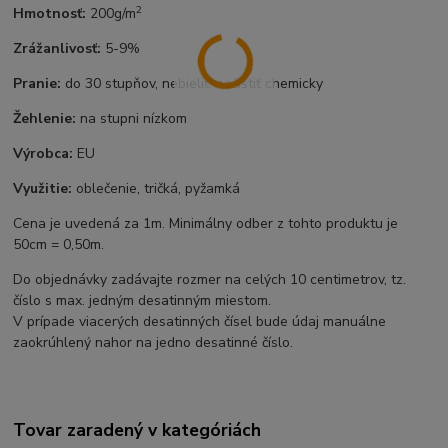
2
Hmotnosť:
200g/m
Zrážanlivosť:
5-9%
Pranie:
do 30 stupňov, nebieliť, nečistiť chemicky
Žehlenie:
na stupni nízkom
Výrobca:
EU
Využitie:
oblečenie, tričká, pyžamká
Cena je uvedená za 1m. Minimálny odber z tohto produktu je
50cm = 0,50m.
Do objednávky zadávajte rozmer na celých 10 centimetrov, tz.
číslo s max. jedným desatinným miestom.
V prípade viacerých desatinných čísel bude údaj manuálne
zaokrúhlený nahor na jedno desatinné číslo.
Tovar zaradený v kategóriách