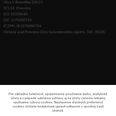
Ulica V. Benedikta 208/22
971 01 Prievidza
IČO: 50206648
DIČ: 1076680704
IČ DPH: SK1076680704
Okresný úrad Prievidza Číslo živnostenského registra: 340-38218
Pre základnú funkčnosť, spríjemnenie používania webu, analytické
účely a v prípade udelenia súhlasu aj na účely cielenia reklamy
využívame súbory cookies. Nastavenie vlastných preferencií
cookies môžete kedykoľvek upraviť odkazom v spodnej časti
stránok.