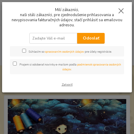
Mušelín v rôznych farbách a vzoroch na letné odevy, či pončá
Milí zákazníci,
naši stáli zákazníci, pre zjednodušenie prihlasovania a
0
ks
0949224331
za
0,00 EUR
nevypisovania fakturačných údajov, stačí prihlásiť sa emailovou
9:00 -14:30
adresou.
Menu
Odoslať
Súhlasím so
spracovaním osobných údajov
pre účely registrácie.
Hľadať
Prajem si odoberať novinky e-mailom podľa
podmienok spracovania osobných
údajov
.
Úvod
Úplet a teplákovina
Úplet Kvetinové víly vodné
Úplet Kvetinové víly vodné
Zatvoriť