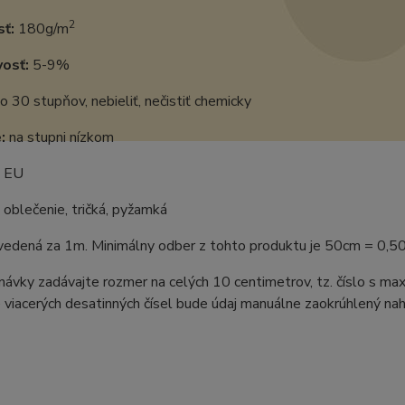
2
ť:
180g/m
vosť:
5-9%
o 30 stupňov, nebieliť, nečistiť chemicky
:
na stupni nízkom
EU
oblečenie, tričká, pyžamká
uvedená za 1m. Minimálny odber z tohto produktu je 50cm = 0,5
ávky zadávajte rozmer na celých 10 centimetrov, tz. číslo s m
 viacerých desatinných čísel bude údaj manuálne zaokrúhlený naho