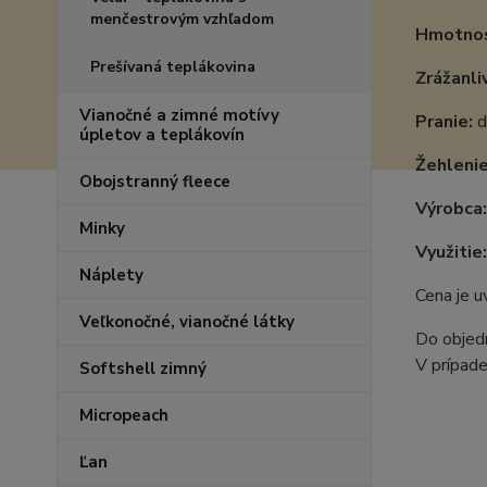
menčestrovým vzhľadom
Hmotnos
Prešívaná teplákovina
Zrážanli
Vianočné a zimné motívy
Pranie:
d
úpletov a teplákovín
Žehlenie
Obojstranný fleece
Výrobca:
Minky
Využitie:
Náplety
Cena je 
Veľkonočné, vianočné látky
Do objedn
V prípade
Softshell zimný
Micropeach
Ľan