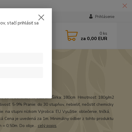
Prihlásenie
v, stačí prihlásiť sa
224331
0
ks
za
0,00 EUR
14:30
t
ál: 93% bavlna, 7% elasten Šírka: 180cm Hmotnosť: 180g/m2
ivosť: 5-9% Pranie: do 30 stupňov, nebieliť, nečistiť chemicky
e: na stupni nízkom Výrobca: EU Využitie: oblečenie, tričká,
á Cena je uvedená za 1m. Minimálny odber z tohto produktu
m = 0,50m. Do obje...
celý popis