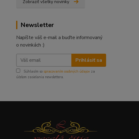
Zobraziť všetky novinky
Newsletter
Napíšte váš e-mail a buďte informovaný
o novinkách :)
Prihlásiť sa
Súhlasím so
spracovaním osobných údajov
za
účelom zasielania newslettera.