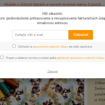
Mušelín v rôznych farbách a vzoroch na letné odevy, či pončá
ajov
Kontakty
Milí zákazníci,
, pre zjednodušenie prihlasovania a nevypisovania fakturačných údajo
emailovou adresou.
0949
Hľadať
9:00 -
Odoslať
Súhlasím so
spracovaním osobných údajov
pre účely registrácie.
plet a teplákovina
Úplet Psy veselé
t Psy veselé
Prajem si odoberať novinky e-mailom podľa
podmienok spracovania osobných údajov
.
úple
Zatvoriť
Materi
Zrážanl
Žehleni
pyžamk
je 50c