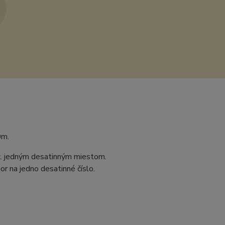
0m.
ax. jedným desatinným miestom.
r na jedno desatinné číslo.