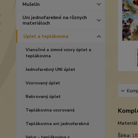
Mušelín
Uni jednofarebné na rôznych
materiáloch
Úplet a teplákovina
Vianočné a zimné vzory úplet a
teplákovina
Jednofarebný UNI úplet
Vzorovaný úplet
Kompl
Rebrovaný úplet
Komple
Teplákovina vzorovaná
Materiál
Teplákovina uni jednofarebná
Šírka:
18
Velur - teplákovina s