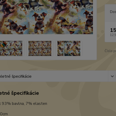
Dos
15
12,
Číslo p
etné špecifikácie
tné špecifikácie
:
93% bavlna, 7% elasten
0cm