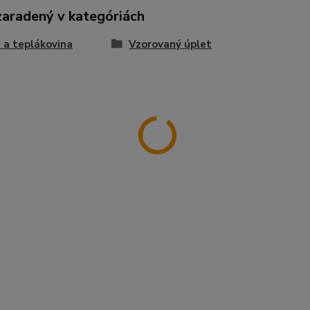
zaradený v kategóriách
 a teplákovina
Vzorovaný úplet