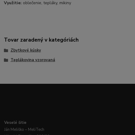
Využitie:
oblečenie, tepláky, mikiny
Tovar zaradený v kategóriách
Zbytkové kúsky
Teplákovina vzorovaná
Veselé
šitie
Ján
Meliško
– MeliTech