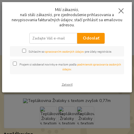
Mušelín v rôznych farbách a vzoroch na letné odevy, či pončá
Milí zákazníci,
naši stáli zákazníci, pre zjednodušenie prihlasovania a
0
ks
0949224331
za
0,00 EUR
nevypisovania fakturačných údajov, stačí prihlásiť sa emailovou
9:00 -14:30
adresou.
Menu
Odoslať
Hľadať
Súhlasím so
spracovaním osobných údajov
pre účely registrácie.
Úvod
Zbytkové kúsky
Teplákovina Žraloky s textom zvyšok 0,77m
Prajem si odoberať novinky e-mailom podľa
podmienok spracovania osobných
údajov
.
Teplákovina Žraloky s textom
zvyšok 0,77m
Zatvoriť