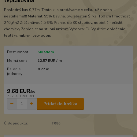
teplákovina
Posledný kus 0,77m. Tento kus predávame v celku, už z neho
nestriháme!!! Materiál: 95% bavlna, 5% elasten Šírka: 150 cm Hmotnosť:
240g/m2 Zrážanlivosť: 5-9% Pranie: do 30 stupňov, nebieliť, nečistiť
chemicky Žehlenie: na stupni nízkom Výrobca: EU Využitie: oblečenie,
tepláky, mikiny
celý popis
Dostupnosť
Skladom
Merná cena
12,57 EUR / m
Balenie
0.77 m
jednotky
9,68 EUR
/
ks
7,87 EUR
bez DPH
Pridať do košíka
Číslo produktu:
T086