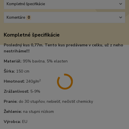
Kompletné špecifikácie
Komentáre
0
Kompletné špecifikácie
Posledný kus 0,77m. Tento kus predávame v celku, už z neho
nestriháme!!!
Materiál:
95% bavlna, 5% elasten
Šírka:
150 cm
2
Hmotnosť:
240g/m
Zrážanlivosť:
5-9%
Pranie:
do 30 stupňov, nebieliť, nečistiť chemicky
Žehlenie:
na stupni nízkom
Výrobca:
EU