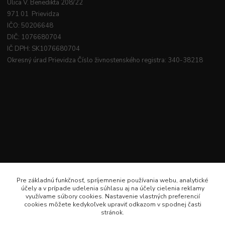
Ulica V. Benedikta 208/22
971 01 Prievidza
IČO: 50206648
DIČ: 1076680704
IČ DPH: SK1076680704
Okresný úrad Prievidza Číslo živnostenského registra: 340-38218
Pre základnú funkčnosť, spríjemnenie používania webu, analytické
účely a v prípade udelenia súhlasu aj na účely cielenia reklamy
využívame súbory cookies. Nastavenie vlastných preferencií
cookies môžete kedykoľvek upraviť odkazom v spodnej časti
stránok.