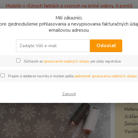
Mušelín v rôznych farbách a vzoroch na letné odevy, či pončá
ajov
Kontakty
Milí zákazníci,
, pre zjednodušenie prihlasovania a nevypisovania fakturačných údajo
emailovou adresou.
0949
Hľadať
9:00 -
Odoslať
Súhlasím so
spracovaním osobných údajov
pre účely registrácie.
bytkové kúsky
Úplet Vločky sivé zvyšok 0,86m
t Vločky sivé zvyšok 0,86m
Prajem si odoberať novinky e-mailom podľa
podmienok spracovania osobných údajov
.
úple
Zatvoriť
Kus 0,
Materi
Zrážanl
Žehlen
Využit