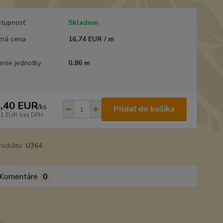
tupnosť
Skladom
ná cena
16,74 EUR / m
enie jednotky
0.86 m
,40 EUR
/
ks
Pridať do košíka
71 EUR
bez DPH
roduktu:
U364
Komentáre
0