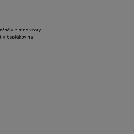
očné a zimné vzory
t a teplákovina