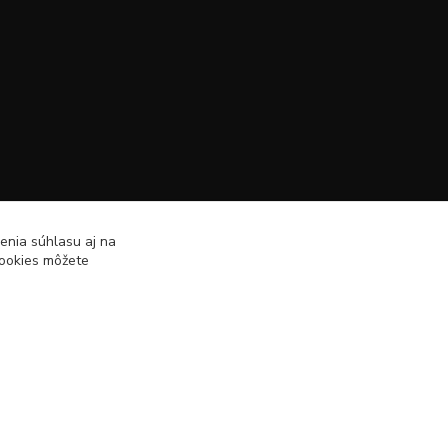
enia súhlasu aj na
cookies môžete
Vytvorené na
Eshop-rychlo.sk