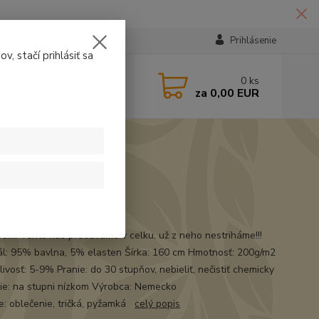
Prihlásenie
v, stačí prihlásiť sa
224331
0
ks
za
0,00 EUR
14:30
t
86m. Tento kus predávame v celku, už z neho nestriháme!!!
ál: 95% bavlna, 5% elasten Šírka: 160 cm Hmotnosť: 200g/m2
ivosť: 5-9% Pranie: do 30 stupňov, nebieliť, nečistiť chemicky
ie: na stupni nízkom Výrobca: Nemecko
ie: oblečenie, tričká, pyžamká
celý popis