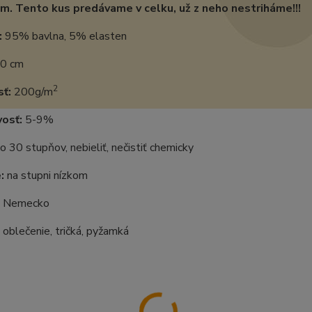
m. Tento kus predávame v celku, už z neho nestriháme!!!
:
95% bavlna, 5% elasten
0 cm
2
ť:
200g/m
vosť:
5-9%
o 30 stupňov, nebieliť, nečistiť chemicky
:
na stupni nízkom
:
Nemecko
oblečenie, tričká, pyžamká