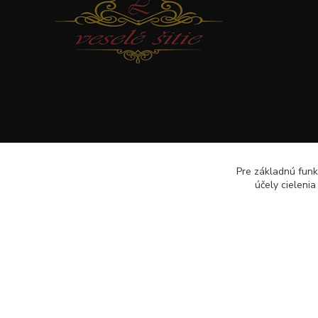
Pre základnú funk
účely cieleni
Veselé šitie · Všetky práva sú rezervované · Web: www.veselesi
lenkameliskovapd@gmail.com · Hotline: Lenka Melišková 094