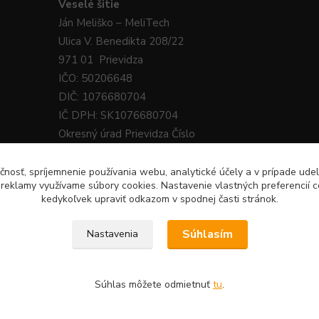
Veselé
šitie
Ján
Meliško
– MeliTech
Ulica V. Benedikta 208/22
971 01 Prievidza
IČO: 50206648
DIČ: 1076680704
IČ DPH: SK1076680704
Okresný úrad Prievidza Číslo
živnostenského registra: 340-38218
čnosť, spríjemnenie používania webu, analytické účely a v prípade udel
a reklamy využívame súbory cookies. Nastavenie vlastných preferencií 
kedykoľvek upraviť odkazom v spodnej časti stránok.
Súhlasím
Nastavenia
tie.sk · E-Mail:
9 224 331
Súhlas môžete odmietnuť
tu
.