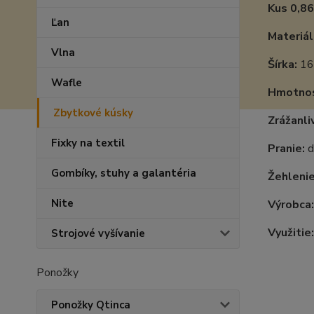
Kus 0,86
Ľan
Materiál
Vlna
Šírka:
16
Wafle
Hmotnos
Zbytkové kúsky
Zrážanli
Fixky na textil
Pranie:
d
Gombíky, stuhy a galantéria
Žehlenie
Nite
Výrobca
Využitie:
Strojové vyšívanie
Ponožky
Ponožky Qtinca