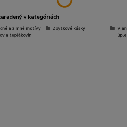
zaradený v kategóriách
čné a zimné motívy
Zbytkové kúsky
Vian
ov a teplákovín
úple