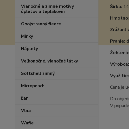
Vianočné a zimné motívy
Šírka:
14
úpletov a teplákovín
Hmotnos
Obojstranný fleece
Zrážanli
Minky
Pranie:
d
Náplety
Žehlenie
Veľkonočné, vianočné látky
Výrobca:
Softshell zimný
Využitie:
Micropeach
Cena je 
Ľan
Do objedn
V prípade
Vlna
Wafle