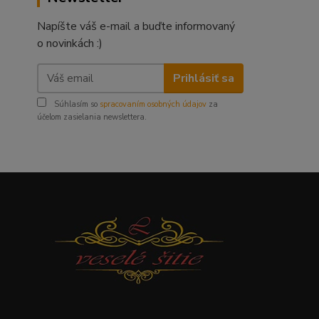
Napíšte váš e-mail a buďte informovaný
o novinkách :)
Prihlásiť sa
Súhlasím so
spracovaním osobných údajov
za
účelom zasielania newslettera.