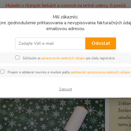
Mušelín v rôznych farbách a vzoroch na letné odevy, či pončá
ajov
Kontakty
Milí zákazníci,
, pre zjednodušenie prihlasovania a nevypisovania fakturačných údajo
emailovou adresou.
0949
Hľadať
9:00 -
Odoslať
Súhlasím so
spracovaním osobných údajov
pre účely registrácie.
avlnené látky
Bavlna Vianočná Vločky rôzne na zelenej
na Vianočná Vločky rôzne na zel
Prajem si odoberať novinky e-mailom podľa
podmienok spracovania osobných údajov
.
bavl
Zatvoriť
Materi
Zrážanl
Žehlen
obleče
tohto 