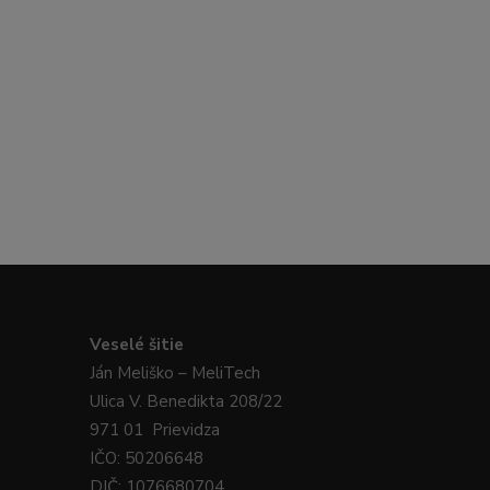
Veselé
šitie
Ján
Meliško
– MeliTech
Ulica V. Benedikta 208/22
971 01 Prievidza
IČO: 50206648
DIČ: 1076680704