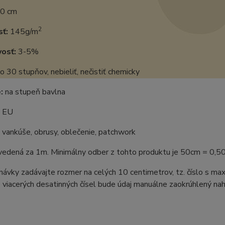
0 cm
2
ť:
145g/m
vosť:
3-5%
o 30 stupňov, nebieliť, nečistiť chemicky
:
na stupeň bavlna
EU
vankúše, obrusy, oblečenie, patchwork
uvedená za 1m. Minimálny odber z tohto produktu je 50cm = 0,5
ávky zadávajte rozmer na celých 10 centimetrov, tz. číslo s m
 viacerých desatinných čísel bude údaj manuálne zaokrúhlený naho