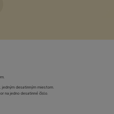
0m.
ax. jedným desatinným miestom.
r na jedno desatinné číslo.