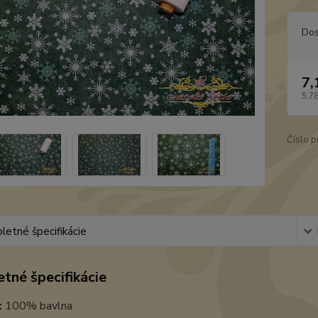
Dos
7,
5,7
Číslo p
etné špecifikácie
tné špecifikácie
:
100% bavlna