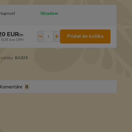
tupnosť
Skladom
20 EUR
/
m
Pridať do košíka
3 EUR
bez DPH
roduktu:
BA829
Komentáre
0