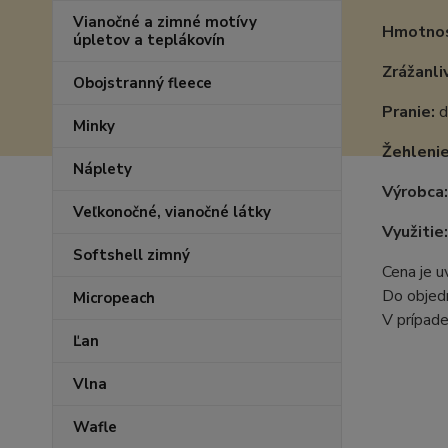
Vianočné a zimné motívy
Hmotnos
úpletov a teplákovín
Zrážanli
Obojstranný fleece
Pranie:
d
Minky
Žehlenie
Náplety
Výrobca:
Veľkonočné, vianočné látky
Využitie:
Softshell zimný
Cena je 
Do objedn
Micropeach
V prípade
Ľan
Vlna
Wafle