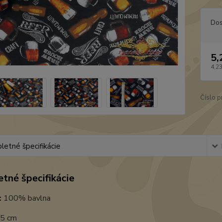
Dos
5,
4,2
Číslo p
etné špecifikácie
tné špecifikácie
:
100% bavlna
5 cm