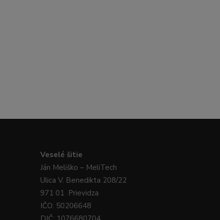
Veselé
šitie
Ján
Meliško
– MeliTech
Ulica V. Benedikta 208/22
971 01 Prievidza
IČO: 50206648
DIČ: 1076680704