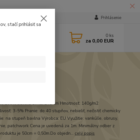
Prihlásenie
v, stačí prihlásiť sa
224331
0
ks
za
0,00 EUR
14:30
nená látka
ál: 100% bavlna Šírka: 145 cm Hmotnosť: 140g/m2
ivosť: 3-5% Pranie: do 40 stupňov, nebieliť, nečistiť chemicky
ie: na stupeň bavlna Výrobca: EU Využitie: vankúše, obrusy,
nie, patchwork Cena je uvedená za 1m. Minimálny odber z
produktu je 50cm = 0,50m.Do objedn...
celý popis