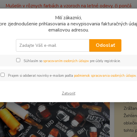
Mušelín v rôznych farbách a vzoroch na letné odevy, či pončá
ajov
Kontakty
Milí zákazníci,
, pre zjednodušenie prihlasovania a nevypisovania fakturačných údajo
emailovou adresou.
0949
Hľadať
9:00 -
Odoslať
Súhlasím so
spracovaním osobných údajov
pre účely registrácie.
avlnené látky
Bavlna Pivo
na Pivo
Prajem si odoberať novinky e-mailom podľa
podmienok spracovania osobných údajov
.
bavl
Zatvoriť
Materi
Zrážanl
Žehlen
obleče
tohto 