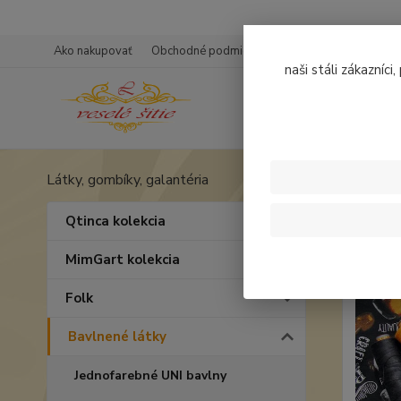
Ako nakupovať
Obchodné podmienky
Ochrana osobných úd
naši stáli zákazníci
Látky, gombíky, galantéria
Úvod
B
Bavl
Qtinca kolekcia
MimGart kolekcia
Folk
Bavlnené látky
Jednofarebné UNI bavlny