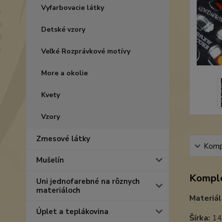
Vyfarbovacie látky
Detské vzory
Veľké Rozprávkové motívy
More a okolie
Kvety
Vzory
Zmesové látky
Kompl
Mušelín
Komple
Uni jednofarebné na rôznych
materiáloch
Materiál
Úplet a teplákovina
Šírka:
14