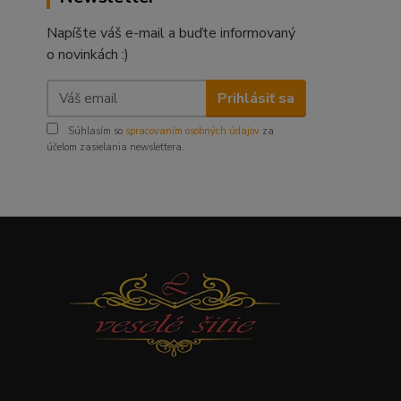
Napíšte váš e-mail a buďte informovaný
o novinkách :)
Prihlásiť sa
Súhlasím so
spracovaním osobných údajov
za
účelom zasielania newslettera.