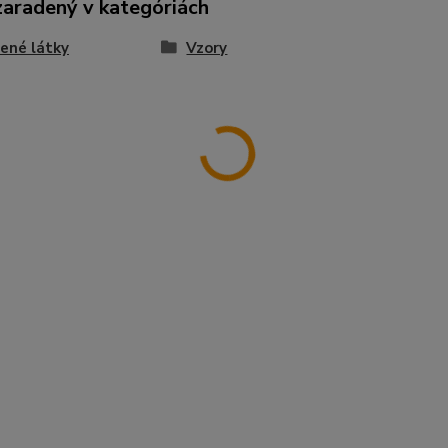
zaradený v kategóriách
ené látky
Vzory