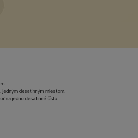
0m.
ax. jedným desatinným miestom.
r na jedno desatinné číslo.