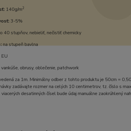
2
ť:
140g/m
vosť:
3-5%
o 40 stupňov, nebieliť, nečistiť chemicky
:
na stupeň bavlna
EU
vankúše, obrusy, oblečenie, patchwork
uvedená za 1m. Minimálny odber z tohto produktu je 50cm = 0,5
ávky zadávajte rozmer na celých 10 centimetrov, tz. číslo s m
 viacerých desatinných čísel bude údaj manuálne zaokrúhlený naho