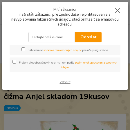
Mušelín v rôznych farbách a vzoroch na letné odevy, či pončá
Milí zákazníci,
naši stáli zákazníci, pre zjednodušenie prihlasovania a
0
ks
0949224331
za
0,00 EUR
nevypisovania fakturačných údajov, stačí prihlásiť sa emailovou
9:00 -14:30
adresou.
Menu
Odoslať
Súhlasím so
spracovaním osobných údajov
pre účely registrácie.
Hľadať
Prajem si odoberať novinky e-mailom podľa
podmienok spracovania osobných
údajov
.
Úvod
Qtinca kolekcia
Qtinca kolekcia - Panel Veľká čižma Anjel skladom
19kusov
Zatvoriť
Qtinca kolekcia - Panel Veľká
čižma Anjel skladom 19kusov
Novinka