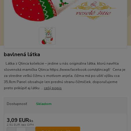
bavlnená látka
Látka z Qtinca kolekcie – jedine u nás originálna látka, ktorú navrhla
slovenská mamička Qtinca https://www.facebook.com/qtincagf/ Cena je
za stredne veľkú čižmu s motívom anjela, čižma má po ušití výšku cca
35,8cm Panel obsahuje len prednú stranu čižmičiek, doporučujeme
preto prikúpiť aj látku ...
celý popis
Dostupnosť
Skladom
3,09 EUR
/
ks
2,51 EUR
bez DPH