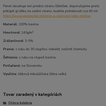
Panel obsahuje len prednú stranu čižmičiek, doporučujeme preto
prikúpiť aj látku na zadnú stranu, budete potrebovať cca 40 cm
https://www.veselesitie.sk/zimne-a-vianocne-latky-metraz
Materiál:
100% bavlna
2
Hmotnosť:
140g/m
Zrážanlivosť:
3-5%
Pranie:
z rubu do 30 stupňov, nebieliť, nečistiť chemicky
Žehlenie:
z rubu na stupeň bavlna
Potlačené:
na Slovensku
Využitie:
látková mikuláššska čižma veľká
Tovar zaradený v kategóriách
Qtinca kolekcia