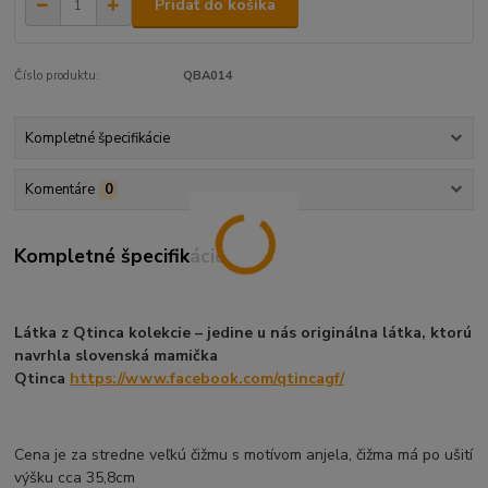
Pridať do košíka
Číslo produktu:
QBA014
Kompletné špecifikácie
Komentáre
0
Kompletné špecifikácie
Látka z Qtinca kolekcie – jedine u nás originálna látka, ktorú
navrhla slovenská mamička
Qtinca
https://www.facebook.com/qtincagf/
Cena je za stredne veľkú čižmu s motívom anjela, čižma má po ušití
výšku cca 35,8cm