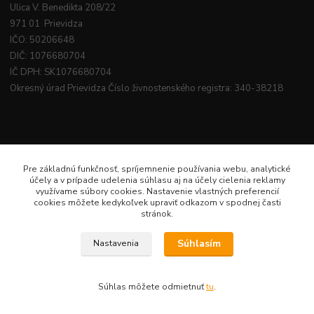
Ulica V. Benedikta 208/22
971 01 Prievidza
IČO: 50206648
DIČ: 1076680704
IČ DPH: SK1076680704
Okresný úrad Prievidza Číslo živnostenského registra: 340-38218
Pre základnú funkčnosť, spríjemnenie používania webu, analytické
účely a v prípade udelenia súhlasu aj na účely cielenia reklamy
využívame súbory cookies. Nastavenie vlastných preferencií
cookies môžete kedykoľvek upraviť odkazom v spodnej časti
stránok.
Súhlasím
Nastavenia
Súhlas môžete odmietnuť
tu
.