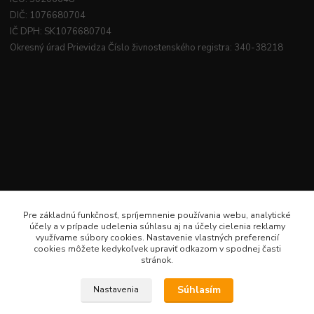
DIČ: 1076680704
IČ DPH: SK1076680704
Okresný úrad Prievidza Číslo živnostenského registra: 340-38218
Pre základnú funkčnosť, spríjemnenie používania webu, analytické
účely a v prípade udelenia súhlasu aj na účely cielenia reklamy
využívame súbory cookies. Nastavenie vlastných preferencií
cookies môžete kedykoľvek upraviť odkazom v spodnej časti
stránok.
Súhlasím
Nastavenia
Veselé šitie · Všetky práva sú rezervované · Web: www.veselesitie.sk · E-Mail: