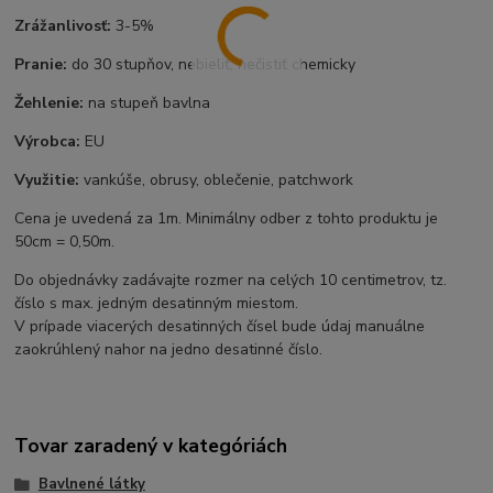
Zrážanlivosť:
3-5%
Pranie:
do 30 stupňov, nebieliť, nečistiť chemicky
Žehlenie:
na stupeň bavlna
Výrobca:
EU
Využitie:
vankúše, obrusy, oblečenie, patchwork
Cena je uvedená za 1m. Minimálny odber z tohto produktu je
50cm = 0,50m.
Do objednávky zadávajte rozmer na celých 10 centimetrov, tz.
číslo s max. jedným desatinným miestom.
V prípade viacerých desatinných čísel bude údaj manuálne
zaokrúhlený nahor na jedno desatinné číslo.
Tovar zaradený v kategóriách
Bavlnené látky