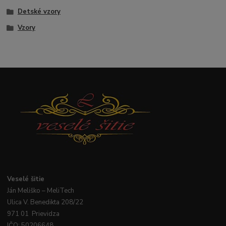
Detské vzory
Vzory
Veselé
šitie
Ján
Meliško
– MeliTech
Ulica V. Benedikta 208/22
971 01 Prievidza
IČO: 50206648