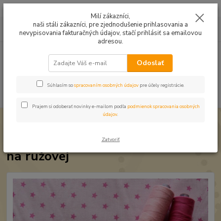
Mušelín v rôznych farbách a vzoroch na letné odevy, či pončá
Milí zákazníci,
naši stáli zákazníci, pre zjednodušenie prihlasovania a
0
ks
0949224331
za
0,00 EUR
nevypisovania fakturačných údajov, stačí prihlásiť sa emailovou
9:00 -14:30
adresou.
Menu
Odoslať
Súhlasím so
spracovaním osobných údajov
pre účely registrácie.
Hľadať
Prajem si odoberať novinky e-mailom podľa
podmienok spracovania osobných
údajov
.
Úvod
Bavlnené látky
Bavlna Hviezdičky cyklámenové na ružovej
Bavlna Hviezdičky cyklámenové
Zatvoriť
na ružovej