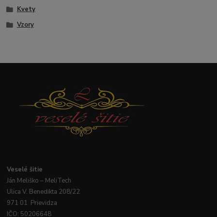
Kvety
Vzory
Veselé
šitie
Ján
Meliško
– MeliTech
Ulica V. Benedikta 208/22
971 01 Prievidza
IČO: 50206648