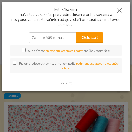
Mušelín v rôznych farbách a vzoroch na letné odevy, či pončá
Milí zákazníci,
naši stáli zákazníci, pre zjednodušenie prihlasovania a
0
ks
0949224331
za
0,00 EUR
nevypisovania fakturačných údajov, stačí prihlásiť sa emailovou
9:00 -14:30
adresou.
Menu
Odoslať
Súhlasím so
spracovaním osobných údajov
pre účely registrácie.
Hľadať
Prajem si odoberať novinky e-mailom podľa
podmienok spracovania osobných
údajov
.
Úvod
Bavlnené látky
Bavlna Kvetinové paisley
Bavlna Kvetinové paisley
Zatvoriť
Novinka