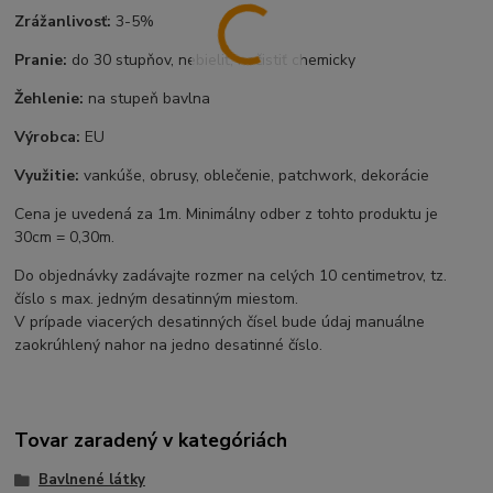
Zrážanlivosť:
3-5%
Pranie:
do 30 stupňov, nebieliť, nečistiť chemicky
Žehlenie:
na stupeň bavlna
Výrobca:
EU
Využitie:
vankúše, obrusy, oblečenie, patchwork, dekorácie
Cena je uvedená za 1m. Minimálny odber z tohto produktu je
30cm = 0,30m.
Do objednávky zadávajte rozmer na celých 10 centimetrov, tz.
číslo s max. jedným desatinným miestom.
V prípade viacerých desatinných čísel bude údaj manuálne
zaokrúhlený nahor na jedno desatinné číslo.
Tovar zaradený v kategóriách
Bavlnené látky