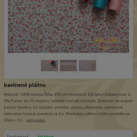
bavlnené plátno
Materiál: 100% bavlna Šírka: 150 cm Hmotnosť: 120 g/m2 Zrážanlivosť: 3-
5% Pranie: do 30 stupňov, nebieliť, nečistiť chemicky Žehlenie: na stupeň
bavlna Výrobca: EU Využitie: vankúše, obrusy, oblečenie, patchwork,
dekorácie Cena je uvedená za 1m. Minimálny odber z tohto produktu je
30cm = 0,3...
celý popis
Dostupnosť
Skladom