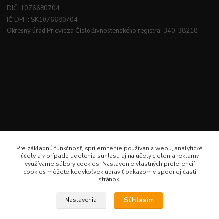
DIČ: 1076680704
IČ DPH: SK1076680704
Okresný úrad Prievidza Číslo živnostenského registra: 340-38218
Pre základnú funkčnosť, spríjemnenie používania webu, analytické
účely a v prípade udelenia súhlasu aj na účely cielenia reklamy
využívame súbory cookies. Nastavenie vlastných preferencií
cookies môžete kedykoľvek upraviť odkazom v spodnej časti
stránok.
Súhlasím
Nastavenia
Veselé šitie · Všetky práva sú rezervované · Web: www.veselesitie.sk · E-Mail: