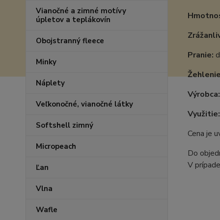
Vianočné a zimné motívy
Hmotnos
úpletov a teplákovín
Zrážanli
Obojstranný fleece
Pranie:
d
Minky
Žehlenie
Náplety
Výrobca:
Veľkonočné, vianočné látky
Využitie:
Softshell zimný
Cena je 
Micropeach
Do objedn
V prípade
Ľan
Vlna
Wafle