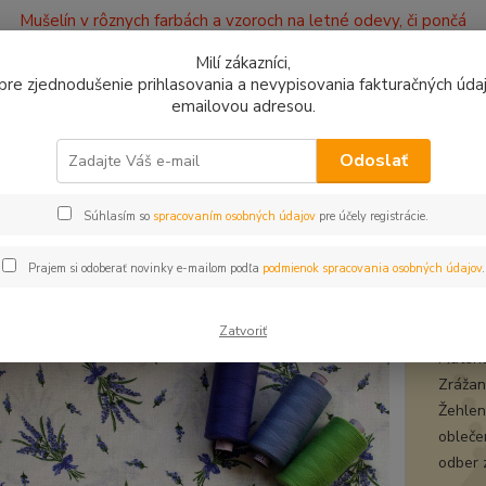
Mušelín v rôznych farbách a vzoroch na letné odevy, či pončá
ajov
Kontakty
Milí zákazníci,
, pre zjednodušenie prihlasovania a nevypisovania fakturačných údajo
emailovou adresou.
0949
Hľadať
9:00 -
Odoslať
Súhlasím so
spracovaním osobných údajov
pre účely registrácie.
avlnené látky
Bavlna Levanduľové kytičky
na Levanduľové kytičky
Prajem si odoberať novinky e-mailom podľa
podmienok spracovania osobných údajov
.
bavl
Zatvoriť
Materi
Zrážanl
Žehlen
obleče
odber 