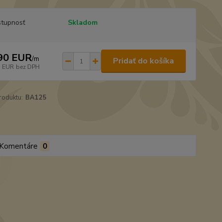
tupnosť
Skladom
90 EUR
/
m
Pridať do košíka
1 EUR
bez DPH
roduktu:
BA125
Komentáre
0