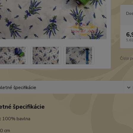
Dos
6,
5,6
Číslo p
etné špecifikácie
tné špecifikácie
:
100% bavlna
0 cm