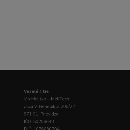
Veselé
šitie
Ján
Meliško
– MeliTech
Ulica V. Benedikta 208/22
971 01 Prievidza
IČO: 50206648
DIČ: 1076680704