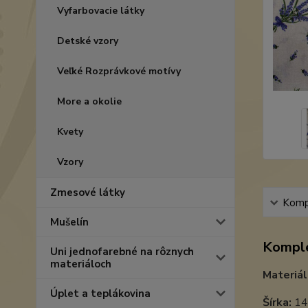
Vyfarbovacie látky
Detské vzory
Veľké Rozprávkové motívy
More a okolie
Kvety
Vzory
Zmesové látky
Kompl
Mušelín
Komple
Uni jednofarebné na rôznych
materiáloch
Materiál
Úplet a teplákovina
Šírka:
14