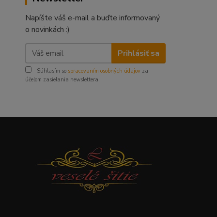
Napíšte váš e-mail a buďte informovaný
o novinkách :)
Prihlásiť sa
Súhlasím so
spracovaním osobných údajov
za
účelom zasielania newslettera.