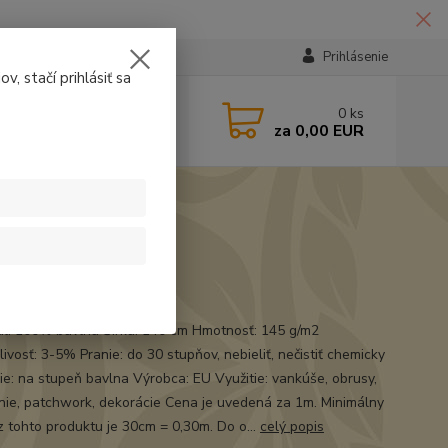
Prihlásenie
v, stačí prihlásiť sa
224331
0
ks
za
0,00 EUR
14:30
na
ál: 100% bavlna Šírka: 140 cm Hmotnosť: 145 g/m2
ivosť: 3-5% Pranie: do 30 stupňov, nebieliť, nečistiť chemicky
ie: na stupeň bavlna Výrobca: EU Využitie: vankúše, obrusy,
nie, patchwork, dekorácie Cena je uvedená za 1m. Minimálny
z tohto produktu je 30cm = 0,30m. Do o...
celý popis