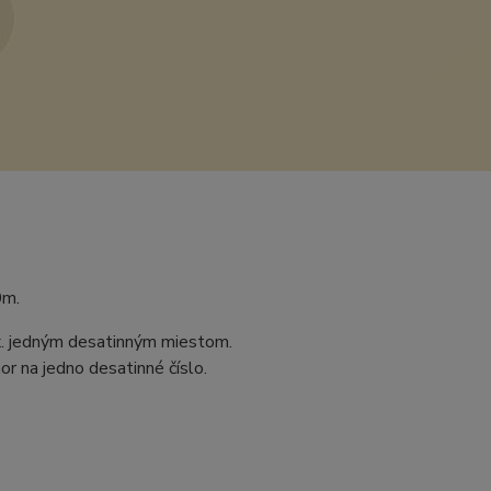
0m.
ax. jedným desatinným miestom.
r na jedno desatinné číslo.