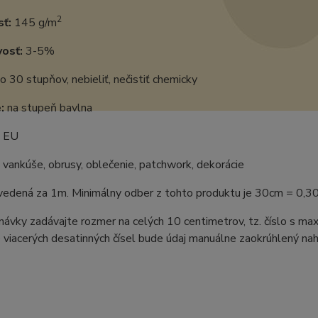
2
ť:
145 g/m
vosť:
3-5%
o 30 stupňov, nebieliť, nečistiť chemicky
:
na stupeň bavlna
EU
vankúše, obrusy, oblečenie, patchwork, dekorácie
uvedená za 1m. Minimálny odber z tohto produktu je 30cm = 0,3
ávky zadávajte rozmer na celých 10 centimetrov, tz. číslo s m
 viacerých desatinných čísel bude údaj manuálne zaokrúhlený naho