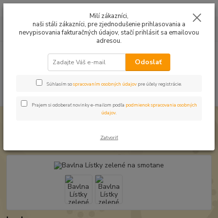
Mušelín v rôznych farbách a vzoroch na letné odevy, či pončá
Milí zákazníci,
naši stáli zákazníci, pre zjednodušenie prihlasovania a
0
ks
0949224331
za
0,00 EUR
nevypisovania fakturačných údajov, stačí prihlásiť sa emailovou
9:00 -14:30
adresou.
Menu
Odoslať
Súhlasím so
spracovaním osobných údajov
pre účely registrácie.
Hľadať
Prajem si odoberať novinky e-mailom podľa
podmienok spracovania osobných
údajov
.
Úvod
Bavlnené látky
Bavlna Lístky zelené na smotane
Bavlna Lístky zelené na smotane
Zatvoriť