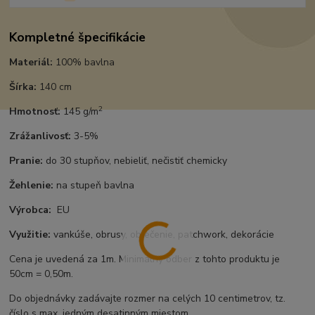
Kompletné špecifikácie
Materiál:
100% bavlna
Šírka:
140 cm
2
Hmotnosť:
145 g/m
Zrážanlivosť:
3-5%
Pranie:
do 30 stupňov, nebieliť, nečistiť chemicky
Žehlenie:
na stupeň bavlna
Výrobca:
EU
Využitie:
vankúše, obrusy, oblečenie, patchwork, dekorácie
Cena je uvedená za 1m. Minimálny odber z tohto produktu je
50cm = 0,50m.
Do objednávky zadávajte rozmer na celých 10 centimetrov, tz.
číslo s max. jedným desatinným miestom.