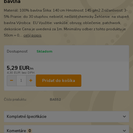
bavlna
Materiál: 100% bavlna Šírka: 140 cm Hmotnosť: 145 g/m2 Zrážanlivosť: 3-
5% Pranie: do 30 stupňov, nebieliť, nečistiť chemicky Žehlenie: na stupeň
bavlna Výrobca: EU Využitie: vankúše, obrusy, oblečenie, patchwork,
dekorácie Cena je uvedená za 1m. Minimálny odber z tohto produktu je
50cm = 0,...
celý popis
Dostupnosť
Skladom
5,29 EUR
/
m
4,30 EUR
bez DPH
Pridať do košíka
Číslo produktu:
BA552
Kompletné špecifikácie
Komentáre
0