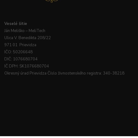
Veselé
šitie
Ján
Meliško
– MeliTech
Ulica V. Benedikta 208/22
971 01 Prievidza
IČO: 50206648
DIČ: 1076680704
IČ DPH: SK1076680704
Okresný úrad Prievidza Číslo živnostenského registra: 340-38218