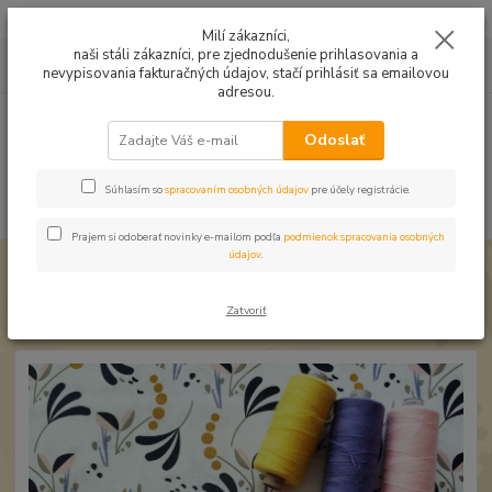
Mušelín v rôznych farbách a vzoroch na letné odevy, či pončá
Milí zákazníci,
naši stáli zákazníci, pre zjednodušenie prihlasovania a
0
ks
0949224331
za
0,00 EUR
nevypisovania fakturačných údajov, stačí prihlásiť sa emailovou
9:00 -14:30
adresou.
Menu
Odoslať
Súhlasím so
spracovaním osobných údajov
pre účely registrácie.
Hľadať
Prajem si odoberať novinky e-mailom podľa
podmienok spracovania osobných
údajov
.
Úvod
Bavlnené látky
Bavlna Listy a kvetiny na bielej
Bavlna Listy a kvetiny na bielej
Zatvoriť