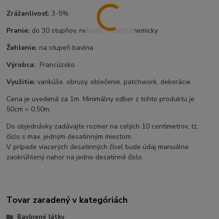
Zrážanlivosť:
3-5%
Pranie:
do 30 stupňov, nebieliť, nečistiť chemicky
Žehlenie:
na stupeň bavlna
Výrobca:
Francúzsko
Využitie:
vankúše, obrusy, oblečenie, patchwork, dekorácie
Cena je uvedená za 1m. Minimálny odber z tohto produktu je
50cm = 0,50m.
Do objednávky zadávajte rozmer na celých 10 centimetrov, tz.
číslo s max. jedným desatinným miestom.
V prípade viacerých desatinných čísel bude údaj manuálne
zaokrúhlený nahor na jedno desatinné číslo.
Tovar zaradený v kategóriách
Bavlnené látky