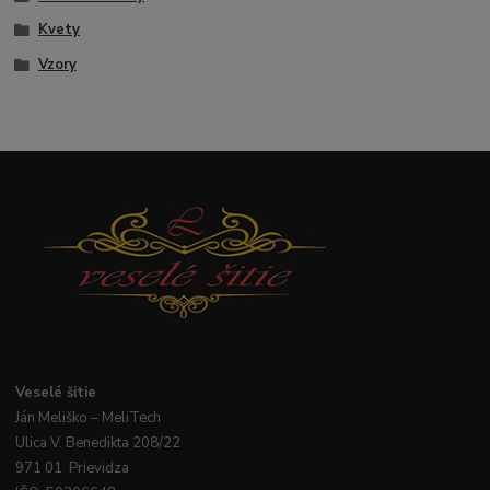
Kvety
Vzory
Veselé
šitie
Ján
Meliško
– MeliTech
Ulica V. Benedikta 208/22
971 01 Prievidza