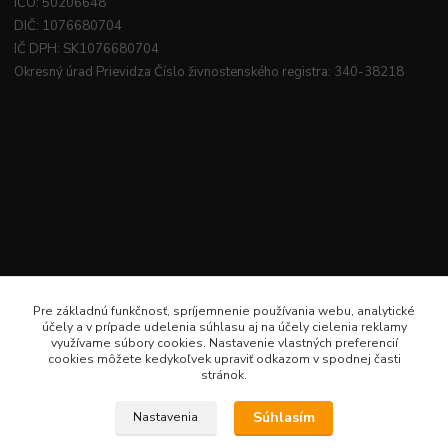
IČO: 50206648
DIČ: 1076680704
IČ DPH: SK1076680704
Okresný úrad Prievidza Číslo živnostenského registra: 340-38218
Pre základnú funkčnosť, spríjemnenie používania webu, analytické
účely a v prípade udelenia súhlasu aj na účely cielenia reklamy
využívame súbory cookies. Nastavenie vlastných preferencií
cookies môžete kedykoľvek upraviť odkazom v spodnej časti
stránok.
Súhlasím
Nastavenia