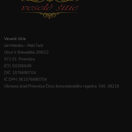
Veselé
šitie
Ján
Meliško
– MeliTech
Ulica V. Benedikta 208/22
971 01 Prievidza
IČO: 50206648
DIČ: 1076680704
IČ DPH: SK1076680704
Okresný úrad Prievidza Číslo živnostenského registra: 340-38218