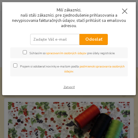
Mušelín v rôznych farbách a vzoroch na letné odevy, či pončá
Milí zákazníci,
naši stáli zákazníci, pre zjednodušenie prihlasovania a
0
ks
0949224331
za
0,00 EUR
nevypisovania fakturačných údajov, stačí prihlásiť sa emailovou
9:00 -14:30
adresou.
Menu
Odoslať
Súhlasím so
spracovaním osobných údajov
pre účely registrácie.
Hľadať
Prajem si odoberať novinky e-mailom podľa
podmienok spracovania osobných
údajov
.
Úvod
Bavlnené látky
Bavlna Plody záhradné digi
Bavlna Plody záhradné digi
Zatvoriť