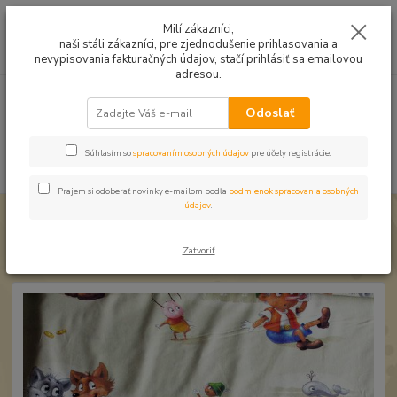
Mušelín v rôznych farbách a vzoroch na letné odevy, či pončá
Milí zákazníci,
naši stáli zákazníci, pre zjednodušenie prihlasovania a
0
ks
0949224331
za
0,00 EUR
nevypisovania fakturačných údajov, stačí prihlásiť sa emailovou
9:00 -14:30
adresou.
Menu
Odoslať
Súhlasím so
spracovaním osobných údajov
pre účely registrácie.
Hľadať
Prajem si odoberať novinky e-mailom podľa
podmienok spracovania osobných
údajov
.
Úvod
Bavlnené látky
Bavlna Rozprávka Pinokio
Bavlna Rozprávka Pinokio
Zatvoriť