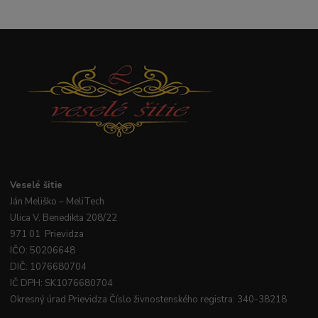
Veselé
šitie
Ján
Meliško
– MeliTech
Ulica V. Benedikta 208/22
971 01 Prievidza
IČO: 50206648
DIČ: 1076680704
IČ DPH: SK1076680704
Okresný úrad Prievidza Číslo živnostenského registra: 340-38218