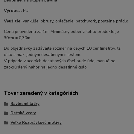
Žehlenie:
na stupeň bavlna
Výrobca:
EU
Využitie:
vankúše, obrusy, oblečenie, patchwork, posteľné prádlo
Cena je uvedená za 1m. Minimálny odber z tohto produktu je
30cm = 0,30m.
Do objednávky zadávajte rozmer na celých 10 centimetrov, tz.
číslo s max. jedným desatinným miestom.
V prípade viacerých desatinných čísel bude údaj manuálne
zaokrúhlený nahor na jedno desatinné číslo.
Tovar zaradený v kategóriách
Bavlnené látky
Detské vzory
Veľké Rozprávkové motívy