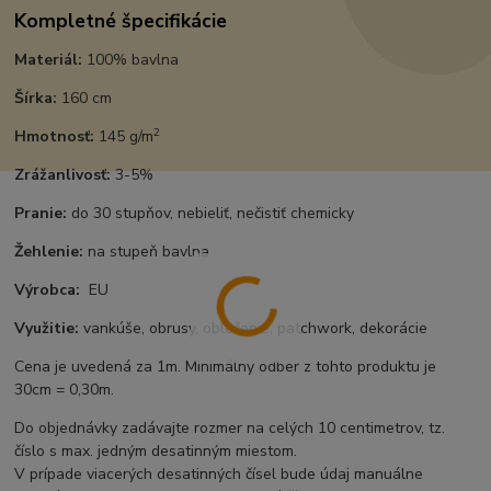
Kompletné špecifikácie
Materiál:
100% bavlna
Šírka:
160 cm
2
Hmotnosť:
145 g/m
Zrážanlivosť:
3-5%
Pranie:
do 30 stupňov, nebieliť, nečistiť chemicky
Žehlenie:
na stupeň bavlna
Výrobca:
EU
Využitie:
vankúše, obrusy, oblečenie, patchwork, dekorácie
Cena je uvedená za 1m. Minimálny odber z tohto produktu je
30cm = 0,30m.
Do objednávky zadávajte rozmer na celých 10 centimetrov, tz.
číslo s max. jedným desatinným miestom.
V prípade viacerých desatinných čísel bude údaj manuálne