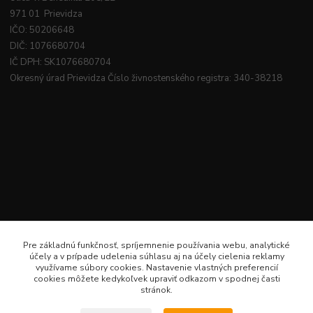
971 01 Prievidza
IČO: 50206648
DIČ: 1076680704
IČ DPH: SK1076680704
Okresný úrad Prievidza Číslo živnostenského registra: 340-38218
Pre základnú funkčnosť, spríjemnenie používania webu, analytické
účely a v prípade udelenia súhlasu aj na účely cielenia reklamy
využívame súbory cookies. Nastavenie vlastných preferencií
cookies môžete kedykoľvek upraviť odkazom v spodnej časti
stránok.