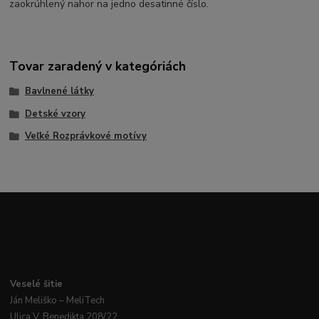
zaokrúhlený nahor na jedno desatinné číslo.
Tovar zaradený v kategóriách
Bavlnené látky
Detské vzory
Veľké Rozprávkové motívy
Veselé
šitie
Ján
Meliško
– MeliTech
Ulica V. Benedikta 208/22