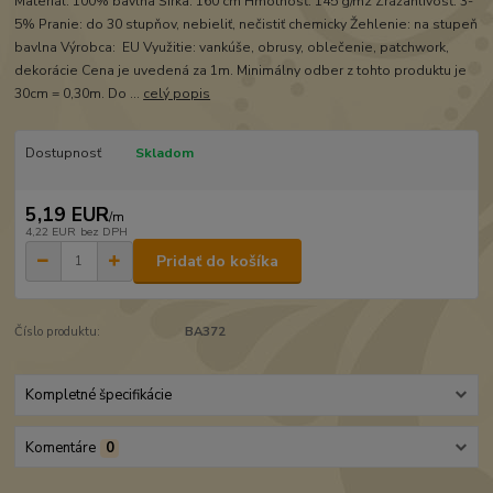
Materiál: 100% bavlna Šírka: 160 cm Hmotnosť: 145 g/m2 Zrážanlivosť: 3-
5% Pranie: do 30 stupňov, nebieliť, nečistiť chemicky Žehlenie: na stupeň
bavlna Výrobca: EU Využitie: vankúše, obrusy, oblečenie, patchwork,
dekorácie Cena je uvedená za 1m. Minimálny odber z tohto produktu je
30cm = 0,30m. Do ...
celý popis
Dostupnosť
Skladom
5,19 EUR
/
m
4,22 EUR
bez DPH
Pridať do košíka
Číslo produktu:
BA372
Kompletné špecifikácie
Komentáre
0