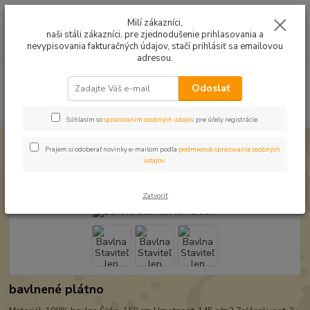
Mušelín v rôznych farbách a vzoroch na letné odevy, či pončá
Milí zákazníci,
naši stáli zákazníci, pre zjednodušenie prihlasovania a
0
ks
0949224331
za
0,00 EUR
nevypisovania fakturačných údajov, stačí prihlásiť sa emailovou
9:00 -14:30
adresou.
Menu
Odoslať
Hľadať
Súhlasím so
spracovaním osobných údajov
pre účely registrácie.
Úvod
Bavlnené látky
Bavlna Staviteľ len 1,58m
Prajem si odoberať novinky e-mailom podľa
podmienok spracovania osobných
údajov
.
Bavlna Staviteľ len 1,58m
Zatvoriť
bavlnené plátno