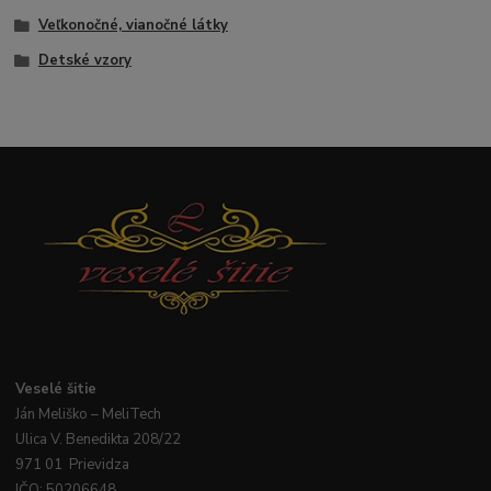
Veľkonočné, vianočné látky
Detské vzory
Veselé
šitie
Ján
Meliško
– MeliTech
Ulica V. Benedikta 208/22
971 01 Prievidza
IČO: 50206648