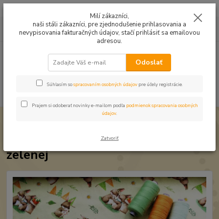
Mušelín v rôznych farbách a vzoroch na letné odevy, či pončá
Milí zákazníci,
naši stáli zákazníci, pre zjednodušenie prihlasovania a
0
ks
0949224331
za
0,00 EUR
nevypisovania fakturačných údajov, stačí prihlásiť sa emailovou
9:00 -14:30
adresou.
Menu
Odoslať
Súhlasím so
spracovaním osobných údajov
pre účely registrácie.
Hľadať
Prajem si odoberať novinky e-mailom podľa
podmienok spracovania osobných
údajov
.
Úvod
Veľkonočné, vianočné látky
Bavlna Veľkonočná zajačiky na zelenej
Bavlna Veľkonočná zajačiky na
Zatvoriť
zelenej