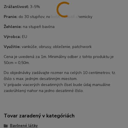
Zrážanlivosť:
3-5%
Pranie:
do 30 stupňov, nebieliť, nečistiť chemicky
Žehlenie:
na stupeň bavlna
Výrobca:
EU
Využitie:
vankúše, obrusy, oblečenie, patchwork
Cena je uvedená za 1m. Minimálny odber z tohto produktu je
50cm = 0,50m.
Do objednávky zadávajte rozmer na celých 10 centimetrov, tz.
číslo s max. jedným desatinným miestom.
V prípade viacerých desatinných čísel bude údaj manuálne
zaokrúhlený nahor na jedno desatinné číslo.
Tovar zaradený v kategóriách
Bavlnené látky