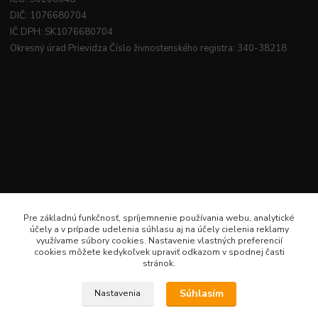
DIČ: 1076680704
IČ DPH: SK1076680704
Okresný úrad Prievidza Číslo živnostenského registra: 340-38218
Pre základnú funkčnosť, spríjemnenie používania webu, analytické
účely a v prípade udelenia súhlasu aj na účely cielenia reklamy
využívame súbory cookies. Nastavenie vlastných preferencií
cookies môžete kedykoľvek upraviť odkazom v spodnej časti
stránok.
Súhlasím
Nastavenia
Veselé šitie · Všetky práva sú rezervované · Web: www.veselesitie.sk · E-Mail: