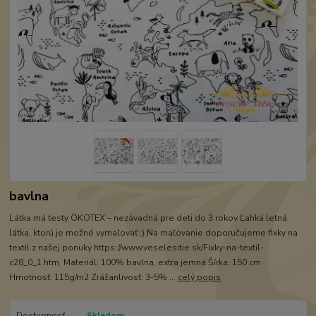
bavlna
Látka má testy ÖKOTEX – nezávadná pre deti do 3 rokov Ľahká letná
látka, ktorú je možné vymaľovať :) Na maľovanie doporučujeme fixky na
textil z našej ponuky https://www.veselesitie.sk/Fixky-na-textil-
c28_0_1.htm Materiál: 100% bavlna, extra jemná Šírka: 150 cm
Hmotnosť: 115g/m2 Zrážanlivosť: 3-5% ...
celý popis
Dostupnosť
Skladom