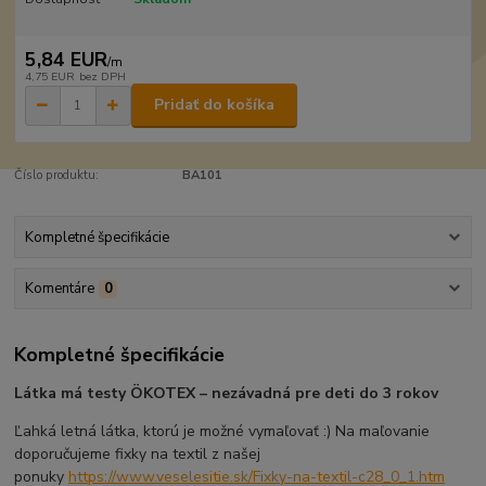
5,84 EUR
/
m
4,75 EUR
bez DPH
Pridať do košíka
Číslo produktu:
BA101
Kompletné špecifikácie
Komentáre
0
Kompletné špecifikácie
Látka má testy ÖKOTEX – nezávadná pre deti do 3 rokov
Ľahká letná látka, ktorú je možné vymaľovať :) Na maľovanie
doporučujeme fixky na textil z našej
ponuky
https://www.veselesitie.sk/Fixky-na-textil-c28_0_1.htm