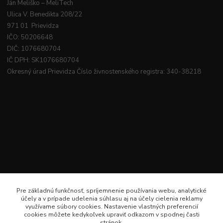
Ján
Meliško
– MeliTech
Ulica V. Benedikta 208/22
971 01 Prievidza
IČO: 50206648
DIČ: 1076680704
IČ DPH: SK1076680704
Okresný úrad Prievidza Číslo živnostenského registra: 340-38218
Pre základnú funkčnosť, spríjemnenie používania webu, analytické
účely a v prípade udelenia súhlasu aj na účely cielenia reklamy
využívame súbory cookies. Nastavenie vlastných preferencií
cookies môžete kedykoľvek upraviť odkazom v spodnej časti
stránok.