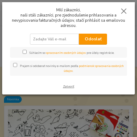
Mušelín v rôznych farbách a vzoroch na letné odevy, či pončá
Milí zákazníci,
naši stáli zákazníci, pre zjednodušenie prihlasovania a
0
ks
0949224331
za
0,00 EUR
nevypisovania fakturačných údajov, stačí prihlásiť sa emailovou
9:00 -14:30
adresou.
Menu
Odoslať
Súhlasím so
spracovaním osobných údajov
pre účely registrácie.
Hľadať
Prajem si odoberať novinky e-mailom podľa
podmienok spracovania osobných
údajov
.
Úvod
Bavlnené látky
Bavlna Vyfarbovacia Svetadiely
Bavlna Vyfarbovacia Svetadiely
Zatvoriť
Novinka