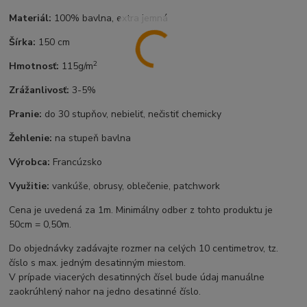
Materiál:
100% bavlna, extra jemná
Šírka:
150 cm
2
Hmotnosť:
115g/m
Zrážanlivosť:
3-5%
Pranie:
do 30 stupňov, nebieliť, nečistiť chemicky
Žehlenie:
na stupeň bavlna
Výrobca:
Francúzsko
Využitie:
vankúše, obrusy, oblečenie, patchwork
Cena je uvedená za 1m. Minimálny odber z tohto produktu je
50cm = 0,50m.
Do objednávky zadávajte rozmer na celých 10 centimetrov, tz.
číslo s max. jedným desatinným miestom.
V prípade viacerých desatinných čísel bude údaj manuálne
zaokrúhlený nahor na jedno desatinné číslo.