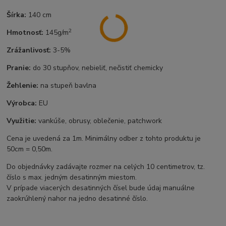
Šírka:
140 cm
2
Hmotnosť:
145g/m
Zrážanlivosť:
3-5%
Pranie:
do 30 stupňov, nebieliť, nečistiť chemicky
Žehlenie:
na stupeň bavlna
Výrobca:
EU
Využitie:
vankúše, obrusy, oblečenie, patchwork
Cena je uvedená za 1m. Minimálny odber z tohto produktu je
50cm = 0,50m.
Do objednávky zadávajte rozmer na celých 10 centimetrov, tz.
číslo s max. jedným desatinným miestom.
V prípade viacerých desatinných čísel bude údaj manuálne
zaokrúhlený nahor na jedno desatinné číslo.