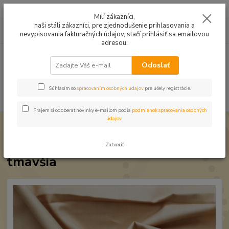
Mušelín v rôznych farbách a vzoroch na letné odevy, či pončá
Milí zákazníci,
naši stáli zákazníci, pre zjednodušenie prihlasovania a
0
ks
0949224331
za
0,00 EUR
nevypisovania fakturačných údajov, stačí prihlásiť sa emailovou
9:00 -14:30
adresou.
Menu
Odoslať
Súhlasím so
spracovaním osobných údajov
pre účely registrácie.
Hľadať
Prajem si odoberať novinky e-mailom podľa
podmienok spracovania osobných
údajov
.
Úvod
Bavlnené látky
Bavlna jednofarebná telíčková tmavšia
Bavlna jednofarebná telíčková
Zatvoriť
tmavšia