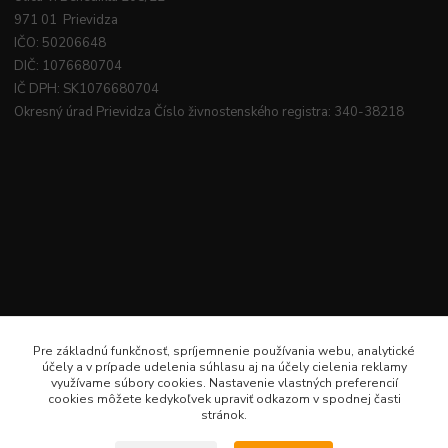
971 01 Prievidza
IČO: 50206648
DIČ: 1076680704
IČ DPH: SK1076680704
Okresný úrad Prievidza Číslo živnostenského registra: 340-38218
Pre základnú funkčnosť, spríjemnenie používania webu, analytické
účely a v prípade udelenia súhlasu aj na účely cielenia reklamy
využívame súbory cookies. Nastavenie vlastných preferencií
cookies môžete kedykoľvek upraviť odkazom v spodnej časti
stránok.