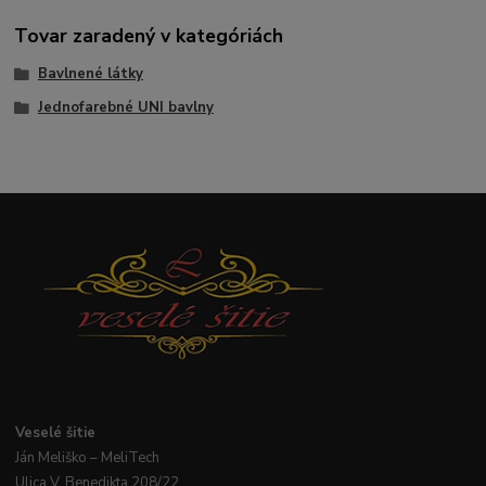
Tovar zaradený v kategóriách
Bavlnené látky
Jednofarebné UNI bavlny
Veselé
šitie
Ján
Meliško
– MeliTech
Ulica V. Benedikta 208/22