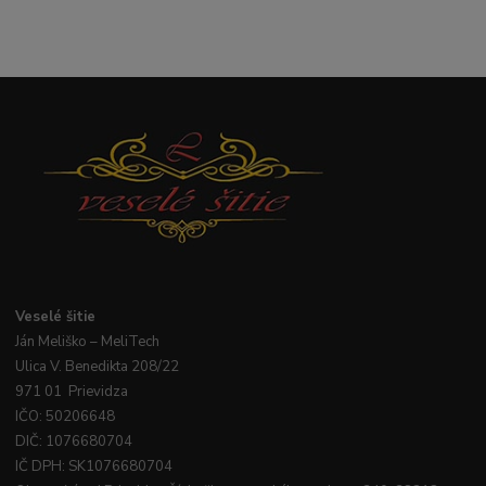
Veselé
šitie
Ján
Meliško
– MeliTech
Ulica V. Benedikta 208/22
971 01 Prievidza
IČO: 50206648
DIČ: 1076680704
IČ DPH: SK1076680704