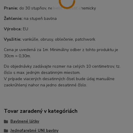
Pranie:
do 30 stupňov, nebieliť, nečistiť chemicky
Žehlenie:
na stupeň bavlna
Výrobca:
EU
Využitie:
vankúše, obrusy, oblečenie, patchwork
Cena je uvedená za 1m. Minimálny odber z tohto produktu je
30cm = 0,30m.
Do objednávky zadávajte rozmer na celých 10 centimetrov, tz.
číslo s max. jedným desatinným miestom.
V prípade viacerých desatinných čísel bude údaj manuálne
zaokrúhlený nahor na jedno desatinné číslo.
Tovar zaradený v kategóriách
Bavlnené látky
Jednofarebné UNI bavlny