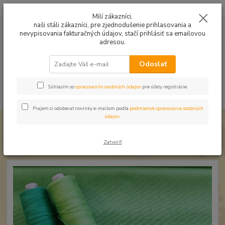
Mušelín v rôznych farbách a vzoroch na letné odevy, či pončá
Milí zákazníci,
naši stáli zákazníci, pre zjednodušenie prihlasovania a
0
ks
0949224331
za
0,00 EUR
nevypisovania fakturačných údajov, stačí prihlásiť sa emailovou
9:00 -14:30
adresou.
Menu
Odoslať
Súhlasím so
spracovaním osobných údajov
pre účely registrácie.
Hľadať
Prajem si odoberať novinky e-mailom podľa
podmienok spracovania osobných
údajov
.
Úvod
Bavlnené látky
Bavlna jednofarebná uni Zelená
Bavlna jednofarebná uni Zelená
Zatvoriť