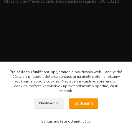
Okresný úrad Prievidza Číslo živnostenského registra: 340-38218
Pre základnú funkčnosť, spríjemnenie používania webu, analytické
účely a v prípade udelenia súhlasu aj na účely cielenia reklamy
využívame súbory cookies. Nastavenie vlastných preferencií
cookies môžete kedykoľvek upraviť odkazom v spodnej časti
stránok.
Súhlasím
Nastavenia
Veselé šitie · Všetky práva sú rezervované · Web: www.veselesitie.sk · E-Mail:
lenkameliskovapd@gmail.com · Hotline: Lenka Melišková 0949 224 331
Súhlas môžete odmietnuť
tu
.
Vytvorené na
Eshop-rychlo.sk