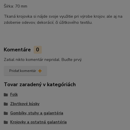
Šírka: 70 mm
Tkaná krojovka si nájde svoje využitie pri výrobe krojov, ale aj na
zdobenie odevov, dekorácií, či úžitkového textilu.
Komentáre
0
Zatial nikto komentár nepridal. Buďte prvý.
Pridať komentár
Tovar zaradený v kategóriách
Folk
Zbytkové kúsky
Gombíky, stuhy a galantéria
Krojovky a ostatná galantéria