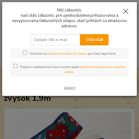
Mušelín v rôznych farbách a vzoroch na letné odevy, či pončá
Milí zákazníci,
naši stáli zákazníci, pre zjednodušenie prihlasovania a
0
ks
0949224331
za
0,00 EUR
nevypisovania fakturačných údajov, stačí prihlásiť sa emailovou
9:00 -14:30
adresou.
Menu
Odoslať
Súhlasím so
spracovaním osobných údajov
pre účely registrácie.
Hľadať
Prajem si odoberať novinky e-mailom podľa
podmienok spracovania osobných
údajov
.
Úvod
Zbytkové kúsky
Krojovka Kvety na modrej 70mm zvyšok 1,9m
Krojovka Kvety na modrej 70mm
Zatvoriť
zvyšok 1,9m