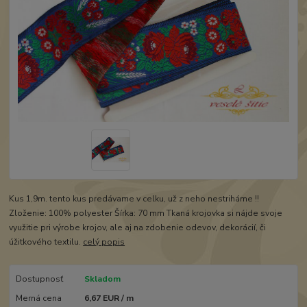
Kus 1,9m. tento kus predávame v celku, už z neho nestriháme !!
Zloženie: 100% polyester Šírka: 70 mm Tkaná krojovka si nájde svoje
využitie pri výrobe krojov, ale aj na zdobenie odevov, dekorácií, či
úžitkového textilu.
celý popis
Dostupnosť
Skladom
Merná cena
6,67 EUR / m