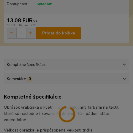
Dostupnosť
Skladom
13,08 EUR
/
ks
10,63 EUR
bez DPH
Pridať do košíka
Kompletné špecifikácie
Komentáre
0
Kompletné špecifikácie
Obrázok vrabčiaka s kvetmi ručne maľovaný farbami na textil,
ktoré sú následne fixované žehlením a tým pádom stále,
vodeodolné.
Veľkosť obrázka je prispôsobená veľkosti trička.