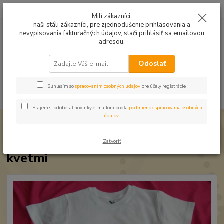
Mušelín v rôznych farbách a vzoroch na letné odevy, či pončá
Milí zákazníci,
naši stáli zákazníci, pre zjednodušenie prihlasovania a
0
ks
0949224331
za
0,00 EUR
nevypisovania fakturačných údajov, stačí prihlásiť sa emailovou
9:00 -14:30
adresou.
Menu
Odoslať
Súhlasím so
spracovaním osobných údajov
pre účely registrácie.
Hľadať
Prajem si odoberať novinky e-mailom podľa
podmienok spracovania osobných
údajov
.
Úvod
Maľované motívy
Maľovaný motív VRABČIAK s kvetmi
Maľovaný motív VRABČIAK s
Zatvoriť
kvetmi