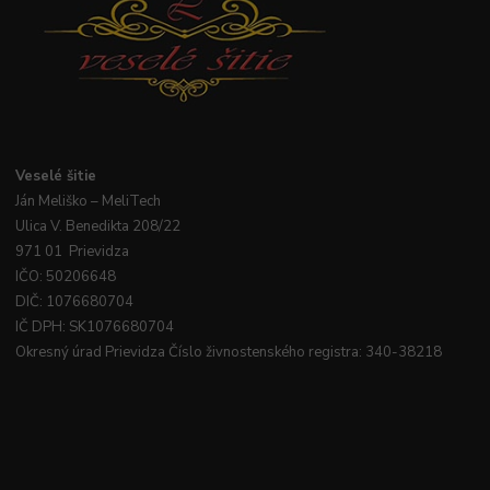
Veselé
šitie
Ján
Meliško
– MeliTech
Ulica V. Benedikta 208/22
971 01 Prievidza
IČO: 50206648
DIČ: 1076680704
IČ DPH: SK1076680704
Okresný úrad Prievidza Číslo živnostenského registra: 340-38218