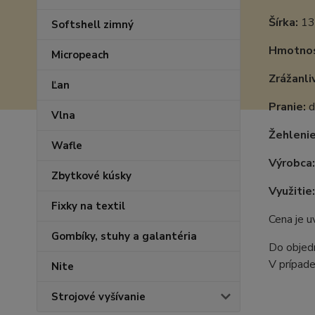
Šírka:
13
Softshell zimný
Hmotnos
Micropeach
Zrážanli
Ľan
Pranie:
d
Vlna
Žehlenie
Wafle
Výrobca:
Zbytkové kúsky
Využitie:
Fixky na textil
Cena je 
Gombíky, stuhy a galantéria
Do objedn
V prípade
Nite
Strojové vyšívanie