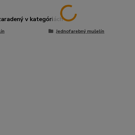
zaradený v kategóriách
ín
Jednofarebný mušelín