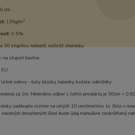
0 cm
2
ť:
135g/m
vosť:
3-5%
o 30 stupňov, nebieliť, nečistiť chemicky
:
na stupeň bavlna
EU
letné odevy - šaty, blúzky, halenky, košele, nákrčníky
uvedená za 1m. Minimálny odber z tohto produktu je 50cm = 0,5
ávky zadávajte rozmer na celých 10 centimetrov, tz. číslo s m
 viacerých desatinných čísel bude údaj manuálne zaokrúhlený naho