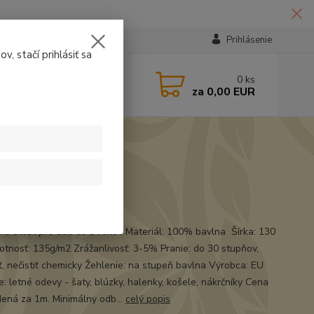
Prihlásenie
v, stačí prihlásiť sa
224331
0
ks
za
0,00 EUR
14:30
lín
má atest pre deti do 3 rokov Materiál: 100% bavlna Šírka: 130
tnosť: 135g/m2 Zrážanlivosť: 3-5% Pranie: do 30 stupňov,
iť, nečistiť chemicky Žehlenie: na stupeň bavlna Výrobca: EU
e: letné odevy - šaty, blúzky, halenky, košele, nákrčníky Cena
dená za 1m. Minimálny odb...
celý popis