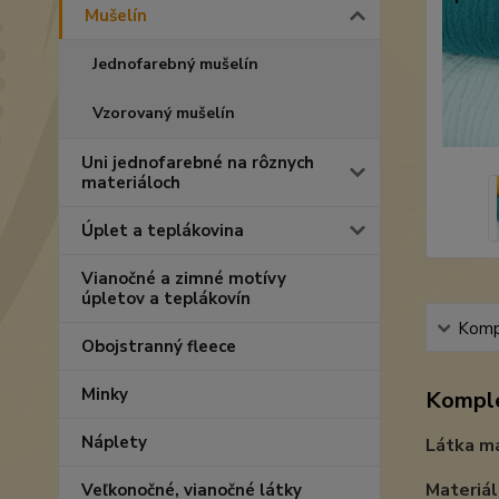
Mušelín
Jednofarebný mušelín
Vzorovaný mušelín
Uni jednofarebné na rôznych
materiáloch
Úplet a teplákovina
Vianočné a zimné motívy
úpletov a teplákovín
Kompl
Obojstranný fleece
Minky
Komple
Náplety
Látka má
Materiál
Veľkonočné, vianočné látky