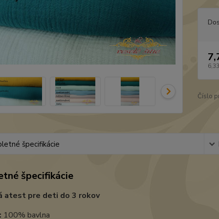
Dos
7,
6,3
Číslo p
etné špecifikácie
tné špecifikácie
 atest pre deti do 3 rokov
:
100% bavlna