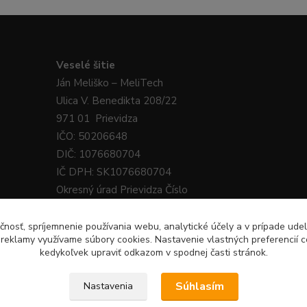
Veselé
šitie
Ján
Meliško
– MeliTech
Ulica V. Benedikta 208/22
971 01 Prievidza
IČO: 50206648
DIČ: 1076680704
IČ DPH: SK1076680704
Okresný úrad Prievidza Číslo
živnostenského registra: 340-38218
čnosť, spríjemnenie používania webu, analytické účely a v prípade udel
a reklamy využívame súbory cookies. Nastavenie vlastných preferencií 
kedykoľvek upraviť odkazom v spodnej časti stránok.
Súhlasím
Nastavenia