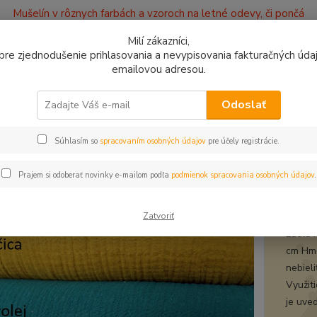
Mušelín v rôznych farbách a vzoroch na letné odevy, či pončá
ajov
Kontakty
Milí zákazníci,
, pre zjednodušenie prihlasovania a nevypisovania fakturačných údajo
emailovou adresou.
0949
Hľadať
9:00 -
Odoslať
Súhlasím so
spracovaním osobných údajov
pre účely registrácie.
ušelín
Mušelín petrolej len 2m
lín petrolej len 2m
Prajem si odoberať novinky e-mailom podľa
podmienok spracovania osobných údajov
.
muše
Zatvoriť
Látka 
cm Hmo
nebiel
Využiti
je uve