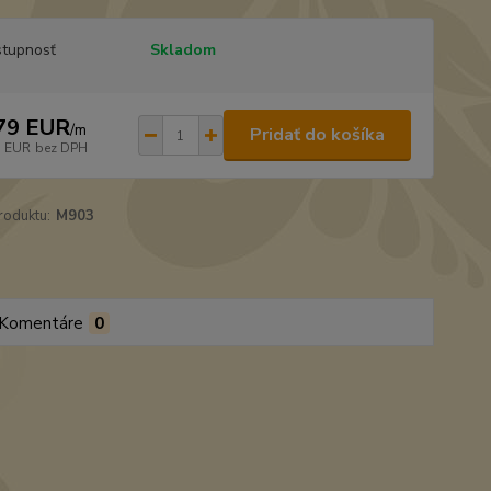
tupnosť
Skladom
79 EUR
/
m
Pridať do košíka
3 EUR
bez DPH
roduktu:
M903
Komentáre
0