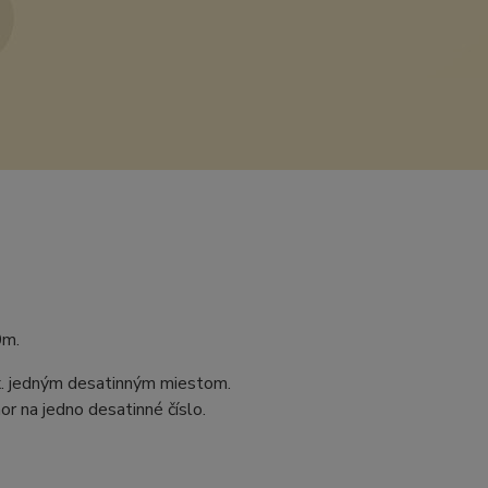
0m.
ax. jedným desatinným miestom.
r na jedno desatinné číslo.