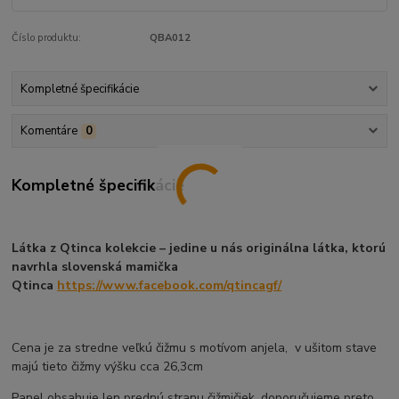
Číslo produktu:
QBA012
Kompletné špecifikácie
Komentáre
0
Kompletné špecifikácie
Látka z Qtinca kolekcie – jedine u nás originálna látka, ktorú
navrhla slovenská mamička
Qtinca
https://www.facebook.com/qtincagf/
Cena je za stredne veľkú čižmu s motívom anjela, v ušitom stave
majú tieto čižmy výšku cca 26,3cm
Panel obsahuje len prednú stranu čižmičiek, doporučujeme preto