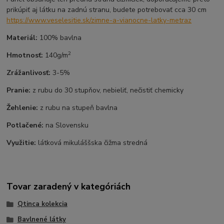
prikúpiť aj látku na zadnú stranu, budete potrebovať cca 30 cm
https://www.veselesitie.sk/zimne-a-vianocne-latky-metraz
Materiál:
100% bavlna
2
Hmotnosť:
140g/m
Zrážanlivosť:
3-5%
Pranie:
z rubu do 30 stupňov, nebieliť, nečistiť chemicky
Žehlenie:
z rubu na stupeň bavlna
Potlačené:
na Slovensku
Využitie:
látková mikuláššska čižma stredná
Tovar zaradený v kategóriách
Qtinca kolekcia
Bavlnené látky