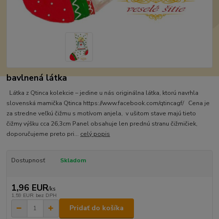
bavlnená látka
Látka z Qtinca kolekcie – jedine u nás originálna látka, ktorú navrhla
slovenská mamička Qtinca https://www.facebook.com/qtincagf/ Cena je
za stredne veľkú čižmu s motívom anjela, v ušitom stave majú tieto
čižmy výšku cca 26,3cm Panel obsahuje len prednú stranu čižmičiek,
doporučujeme preto pri...
celý popis
Dostupnosť
Skladom
1,96 EUR
/
ks
1,59 EUR
bez DPH
Pridať do košíka