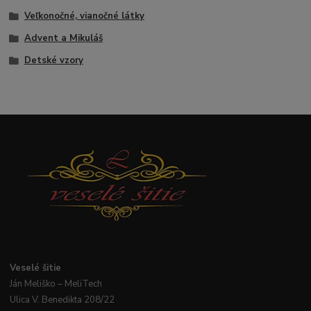
Veľkonočné, vianočné látky
Advent a Mikuláš
Detské vzory
Veselé
šitie
Ján
Meliško
– MeliTech
Ulica V. Benedikta 208/22