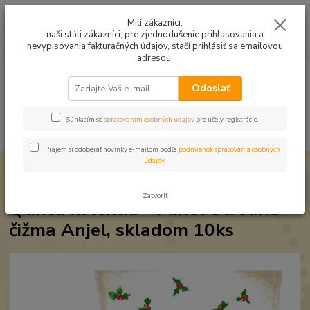
Mušelín v rôznych farbách a vzoroch na letné odevy, či pončá
Milí zákazníci,
naši stáli zákazníci, pre zjednodušenie prihlasovania a
0
ks
0949224331
za
0,00 EUR
nevypisovania fakturačných údajov, stačí prihlásiť sa emailovou
9:00 -14:30
adresou.
Menu
Odoslať
Súhlasím so
spracovaním osobných údajov
pre účely registrácie.
Hľadať
Prajem si odoberať novinky e-mailom podľa
podmienok spracovania osobných
údajov
.
Úvod
Qtinca kolekcia
Qtinca kolekcia - Panel Stredná čižma Anjel,
skladom 10ks
Zatvoriť
Qtinca kolekcia - Panel Stredná
čižma Anjel, skladom 10ks