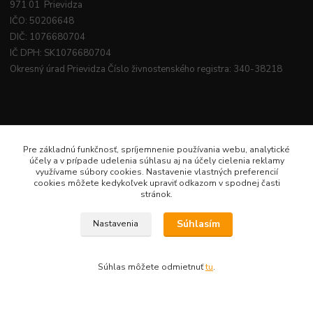
971 01 Prievidza
IČO: 50206648
DIČ: 1076680704
IČ DPH: SK1076680704
Okresný úrad Prievidza Číslo živnostenského registra: 340-38218
Pre základnú funkčnosť, spríjemnenie používania webu, analytické
účely a v prípade udelenia súhlasu aj na účely cielenia reklamy
využívame súbory cookies. Nastavenie vlastných preferencií
cookies môžete kedykoľvek upraviť odkazom v spodnej časti
stránok.
Súhlasím
Nastavenia
Súhlas môžete odmietnuť
tu
.