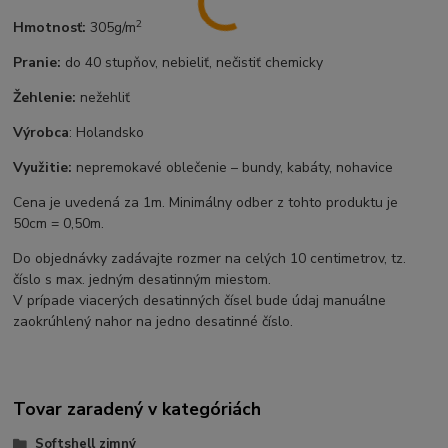
2
Hmotnosť:
305g/m
Pranie:
do 40 stupňov, nebieliť, nečistiť chemicky
Žehlenie:
nežehliť
Výrobca
: Holandsko
Využitie:
nepremokavé oblečenie – bundy, kabáty, nohavice
Cena je uvedená za 1m. Minimálny odber z tohto produktu je
50cm = 0,50m.
Do objednávky zadávajte rozmer na celých 10 centimetrov, tz.
číslo s max. jedným desatinným miestom.
V prípade viacerých desatinných čísel bude údaj manuálne
zaokrúhlený nahor na jedno desatinné číslo.
Tovar zaradený v kategóriách
Softshell zimný