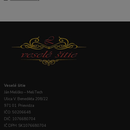
Veselé
šitie
Ján
Meliško
– MeliTech
Ulica V. Benedikta 208/22
971 01 Prievidza
IČO: 50206648
DIČ: 1076680704
IČ DPH: SK1076680704