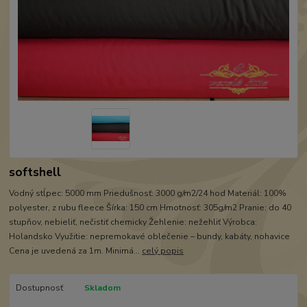
softshell
Vodný stĺpec: 5000 mm Priedušnosť: 3000 g/m2/24 hod Materiál: 100%
polyester, z rubu fleece Šírka: 150 cm Hmotnosť: 305g/m2 Pranie: do 40
stupňov, nebieliť, nečistiť chemicky Žehlenie: nežehliť Výrobca:
Holandsko Využitie: nepremokavé oblečenie – bundy, kabáty, nohavice
Cena je uvedená za 1m. Minimá...
celý popis
Dostupnosť
Skladom