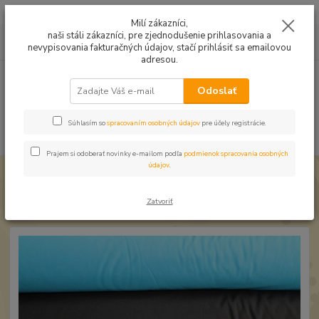
Mušelín v rôznych farbách a vzoroch na letné odevy, či pončá
Milí zákazníci,
naši stáli zákazníci, pre zjednodušenie prihlasovania a
0
ks
0949224331
za
0,00 EUR
nevypisovania fakturačných údajov, stačí prihlásiť sa emailovou
9:00 -14:30
adresou.
Menu
Odoslať
Súhlasím so
spracovaním osobných údajov
pre účely registrácie.
Hľadať
Prajem si odoberať novinky e-mailom podľa
podmienok spracovania osobných
údajov
.
Úvod
Softshell zimný
Softshell Červený
Softshell Červený
Zatvoriť