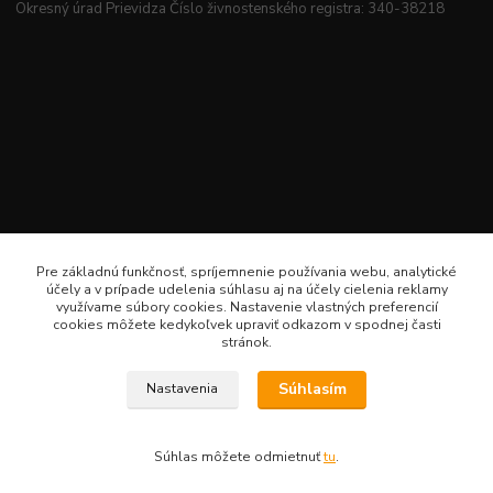
Okresný úrad Prievidza Číslo živnostenského registra: 340-38218
Pre základnú funkčnosť, spríjemnenie používania webu, analytické
účely a v prípade udelenia súhlasu aj na účely cielenia reklamy
využívame súbory cookies. Nastavenie vlastných preferencií
cookies môžete kedykoľvek upraviť odkazom v spodnej časti
stránok.
Súhlasím
Nastavenia
Veselé šitie · Všetky práva sú rezervované · Web: www.veselesitie.sk · E-Mail:
lenkameliskovapd@gmail.com · Hotline: Lenka Melišková 0949 224 331
Súhlas môžete odmietnuť
tu
.
Vytvorené na
Eshop-rychlo.sk