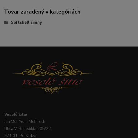
Tovar zaradený v kategóriách
Softshell zimný
Veselé
šitie
Ján
Meliško
– MeliTech
Ulica V. Benedikta 208/22
971 01 Prievidza