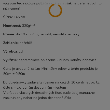
vplyvom technológie potláčania látky, avšak na parametroch to
nič nemení
Šírka:
145 cm
2
Hmotnosť:
320g/m
Pranie:
do 40 stupňov, nebieliť, nečistiť chemicky
Žehlenie:
nežehliť
Výrobca
: EU
Využitie:
nepremokavé oblečenie – bundy, kabáty, nohavice
Cena je uvedená za 1m. Minimálny odber z tohto produktu je
50cm = 0,50m.
Do objednávky zadávajte rozmer na celých 10 centimetrov, tz.
číslo s max. jedným desatinným miestom.
V prípade viacerých desatinných čísel bude údaj manuálne
zaokrúhlený nahor na jedno desatinné číslo.