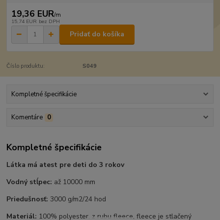
19,36 EUR
/
m
15,74 EUR
bez DPH
Pridať do košíka
Číslo produktu:
S049
Kompletné špecifikácie
Komentáre
0
Kompletné špecifikácie
Látka má atest pre deti do 3 rokov
Vodný stĺpec:
až 10000 mm
Priedušnosť:
3000 g/m2/24 hod
Materiál:
100% polyester, z rubu fleece, fleece je stlačený