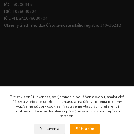
IČO: 50206648
DIČ: 1076680704
IČ DPH: SK1076680704
Okresný úrad Prievidza Číslo živnostenského registra: 340-38218
Pre základnú funkčnosť, spríjemnenie používania webu, analytické
účely a v prípade udelenia súhlasu aj na účely cielenia reklamy
využívame súbory cookies. Nastavenie vlastných preferencií
cookies môžete kedykoľvek upraviť odkazom v spodnej časti
stránok.
Súhlasím
Nastavenia