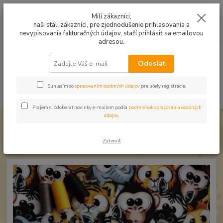
Mušelín v rôznych farbách a vzoroch na letné odevy, či pončá
Milí zákazníci,
naši stáli zákazníci, pre zjednodušenie prihlasovania a
0
ks
0949224331
za
0,00 EUR
nevypisovania fakturačných údajov, stačí prihlásiť sa emailovou
9:00 -14:30
adresou.
Menu
Odoslať
Súhlasím so
spracovaním osobných údajov
pre účely registrácie.
Hľadať
Prajem si odoberať novinky e-mailom podľa
podmienok spracovania osobných
údajov
.
Úvod
Softshell zimný
Softshell Okaté zvieratá
Softshell Okaté zvieratá
Zatvoriť