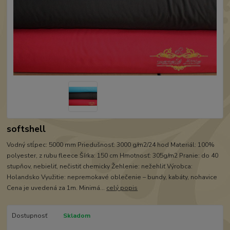
softshell
Vodný stĺpec: 5000 mm Priedušnosť: 3000 g/m2/24 hod Materiál: 100%
polyester, z rubu fleece Šírka: 150 cm Hmotnosť: 305g/m2 Pranie: do 40
stupňov, nebieliť, nečistiť chemicky Žehlenie: nežehliť Výrobca:
Holandsko Využitie: nepremokavé oblečenie – bundy, kabáty, nohavice
Cena je uvedená za 1m. Minimá...
celý popis
Dostupnosť
Skladom