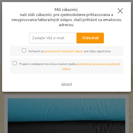
Mušelín v rôznych farbách a vzoroch na letné odevy, či pončá
Milí zákazníci,
naši stáli zákazníci, pre zjednodušenie prihlasovania a
0
ks
0949224331
za
0,00 EUR
nevypisovania fakturačných údajov, stačí prihlásiť sa emailovou
9:00 -14:30
adresou.
Menu
Odoslať
Súhlasím so
spracovaním osobných údajov
pre účely registrácie.
Hľadať
Prajem si odoberať novinky e-mailom podľa
podmienok spracovania osobných
údajov
.
Úvod
Softshell zimný
Softshell Tyrkys
Softshell Tyrkys
Zatvoriť