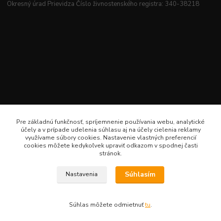
Okresný úrad Prievidza Číslo živnostenského registra: 340-38218
Pre základnú funkčnosť, spríjemnenie používania webu, analytické
účely a v prípade udelenia súhlasu aj na účely cielenia reklamy
využívame súbory cookies. Nastavenie vlastných preferencií
cookies môžete kedykoľvek upraviť odkazom v spodnej časti
stránok.
Súhlasím
Nastavenia
Veselé šitie · Všetky práva sú rezervované · Web: www.veselesitie.sk · E-Mail:
lenkameliskovapd@gmail.com · Hotline: Lenka Melišková 0949 224 331
Súhlas môžete odmietnuť
tu
.
Vytvorené na
Eshop-rychlo.sk