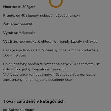
2
Hmotnosť:
305g/m
Pranie:
do 40 stupňov, nebieliť, nečistiť chemicky
Žehlenie:
nežehliť
Výrobca
: Holandsko
Využitie:
nepremokavé oblečenie – bundy, kabáty, nohavice
Cena je uvedená za 1m. Minimálny odber z tohto produktu je
50cm = 0,50m.
Do objednávky zadávajte rozmer na celých 10 centimetrov, tz.
číslo s max. jedným desatinným miestom.
V prípade viacerých desatinných čísel bude údaj manuálne
zaokrúhlený nahor na jedno desatinné číslo.
Tovar zaradený v kategóriách
Softshell zimný