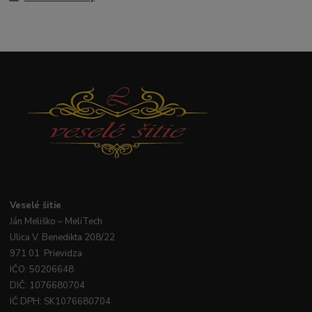
Veselé
šitie
Ján
Meliško
– MeliTech
Ulica V. Benedikta 208/22
971 01 Prievidza
IČO: 50206648
DIČ: 1076680704
IČ DPH: SK1076680704