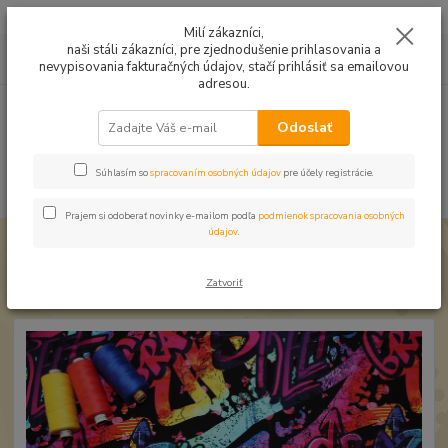
Mušelín v rôznych farbách a vzoroch na letné odevy, či pončá
Milí zákazníci,
naši stáli zákazníci, pre zjednodušenie prihlasovania a
0
ks
0949224331
za
0,00 EUR
nevypisovania fakturačných údajov, stačí prihlásiť sa emailovou
9:00 -14:30
adresou.
Menu
Odoslať
Súhlasím so
spracovaním osobných údajov
pre účely registrácie.
Hľadať
Prajem si odoberať novinky e-mailom podľa
podmienok spracovania osobných
údajov
.
Úvod
Úplet a teplákovina
Teplákovina Grafity
Teplákovina Grafity
Zatvoriť