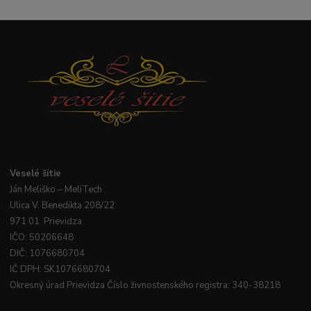
Veselé
šitie
Ján
Meliško
– MeliTech
Ulica V. Benedikta 208/22
971 01 Prievidza
IČO: 50206648
DIČ: 1076680704
IČ DPH: SK1076680704
Okresný úrad Prievidza Číslo živnostenského registra: 340-38218