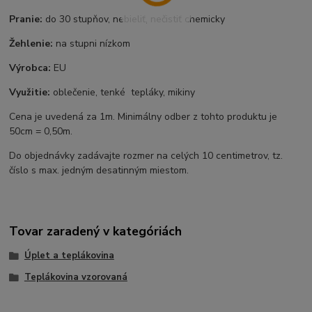
Pranie:
do 30 stupňov, nebieliť, nečistiť chemicky
Žehlenie:
na stupni nízkom
Výrobca:
EU
Využitie:
oblečenie, tenké tepláky, mikiny
Cena je uvedená za 1m. Minimálny odber z tohto produktu je
50cm = 0,50m.
Do objednávky zadávajte rozmer na celých 10 centimetrov, tz.
číslo s max. jedným desatinným miestom.
Tovar zaradený v kategóriách
Úplet a teplákovina
Teplákovina vzorovaná