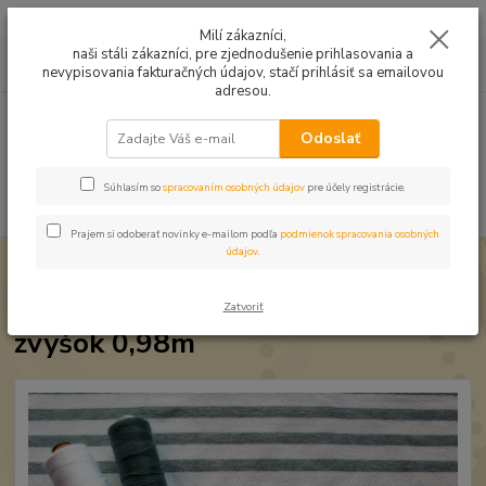
Mušelín v rôznych farbách a vzoroch na letné odevy, či pončá
Milí zákazníci,
naši stáli zákazníci, pre zjednodušenie prihlasovania a
0
ks
0949224331
za
0,00 EUR
nevypisovania fakturačných údajov, stačí prihlásiť sa emailovou
9:00 -14:30
adresou.
Menu
Odoslať
Súhlasím so
spracovaním osobných údajov
pre účely registrácie.
Hľadať
Prajem si odoberať novinky e-mailom podľa
podmienok spracovania osobných
údajov
.
Úvod
Zbytkové kúsky
Teplákovina Pásik sivo-biely zvyšok 0,98m
Teplákovina Pásik sivo-biely
Zatvoriť
zvyšok 0,98m