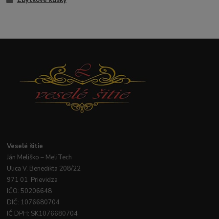
Veselé
šitie
Ján
Meliško
– MeliTech
Ulica V. Benedikta 208/22
971 01 Prievidza
IČO: 50206648
DIČ: 1076680704
IČ DPH: SK1076680704