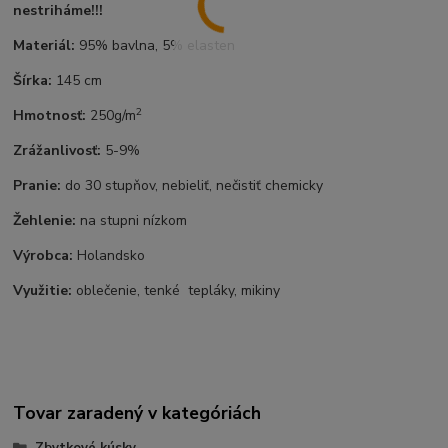
nestriháme!!!
Materiál:
95% bavlna, 5% elasten
Šírka:
145 cm
2
Hmotnosť:
250g/m
Zrážanlivosť:
5-9%
Pranie:
do 30 stupňov, nebieliť, nečistiť chemicky
Žehlenie:
na stupni nízkom
Výrobca:
Holandsko
Využitie:
oblečenie, tenké tepláky, mikiny
Tovar zaradený v kategóriách
Zbytkové kúsky