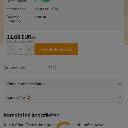
Dostupnosť
Skladom
Merná cena
11,92 EUR / m
Balenie
0.98 m
jednotky
11,68 EUR
/
ks
9,50 EUR
bez DPH
Pridať do košíka
Číslo produktu:
T046
Kompletné špecifikácie
Komentáre
0
Kompletné špecifikácie
Kus 0,98m. Tento kus predávame v celku, už z neho